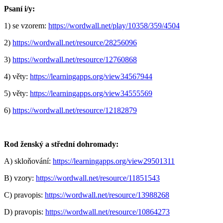
Psaní i/y:
1) se vzorem:
https://wordwall.net/play/10358/359/4504
2)
https://wordwall.net/resource/28256096
3)
https://wordwall.net/resource/12760868
4) věty:
https://learningapps.org/view34567944
5) věty:
https://learningapps.org/view34555569
6)
https://wordwall.net/resource/12182879
Rod ženský a střední dohromady:
A) skloňování:
https://learningapps.org/view29501311
B) vzory:
https://wordwall.net/resource/11851543
C) pravopis:
https://wordwall.net/resource/13988268
D) pravopis:
https://wordwall.net/resource/10864273