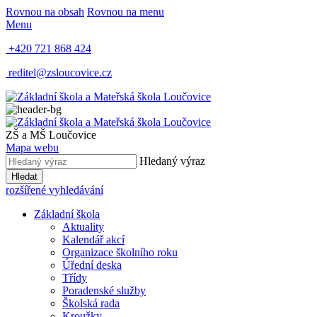
Rovnou na obsah
Rovnou na menu
Menu
+420 721 868 424
reditel@zsloucovice.cz
ZŠ a MŠ Loučovice
Mapa webu
Hledaný výraz
Hledat
rozšířené vyhledávání
Základní škola
Aktuality
Kalendář akcí
Organizace školního roku
Úřední deska
Třídy
Poradenské služby
Školská rada
Kroužky