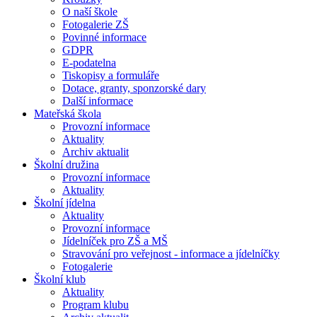
O naší škole
Fotogalerie ZŠ
Povinné informace
GDPR
E-podatelna
Tiskopisy a formuláře
Dotace, granty, sponzorské dary
Další informace
Mateřská škola
Provozní informace
Aktuality
Archiv aktualit
Školní družina
Provozní informace
Aktuality
Školní jídelna
Aktuality
Provozní informace
Jídelníček pro ZŠ a MŠ
Stravování pro veřejnost - informace a jídelníčky
Fotogalerie
Školní klub
Aktuality
Program klubu