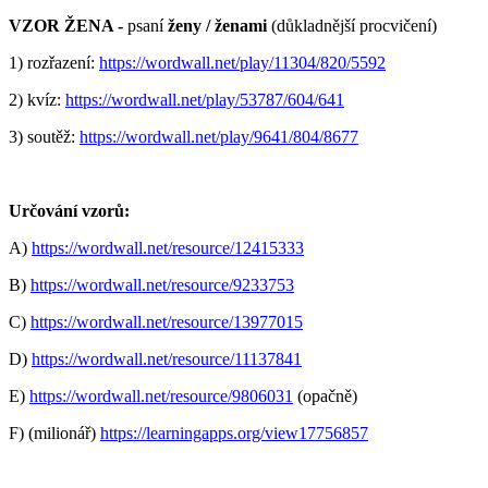
VZOR ŽENA -
psaní
ženy / ženami
(důkladnější procvičení)
1) rozřazení:
https://wordwall.net/play/11304/820/5592
2) kvíz:
https://wordwall.net/play/53787/604/641
3) soutěž:
https://wordwall.net/play/9641/804/8677
Určování vzorů:
A)
https://wordwall.net/resource/12415333
B)
https://wordwall.net/resource/9233753
C)
https://wordwall.net/resource/13977015
D)
https://wordwall.net/resource/11137841
E)
https://wordwall.net/resource/9806031
(opačně)
F) (milionář)
https://learningapps.org/view17756857