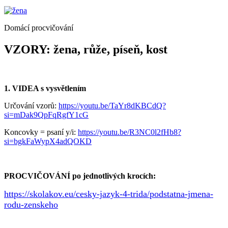
Domácí procvičování
VZORY:
žena, růže, píseň, kost
1. VIDEA s vysvětlením
Určování vzorů:
https://youtu.be/TaYr8dKBCdQ?
si=mDak9QpFqRgfY1cG
Koncovky = psaní y/i:
https://youtu.be/R3NC0l2fHb8?
si=bgkFaWypX4adQOKD
PROCVIČOVÁNÍ po jednotlivých krocích:
https://skolakov.eu/cesky-jazyk-4-trida/podstatna-jmena-
rodu-zenskeho