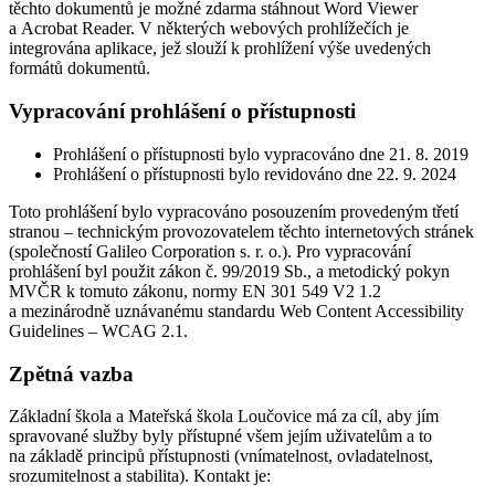
těchto dokumentů je možné zdarma stáhnout Word Viewer
a Acrobat Reader. V některých webových prohlížečích je
integrována aplikace, jež slouží k prohlížení výše uvedených
formátů dokumentů.
Vypracování prohlášení o přístupnosti
Prohlášení o přístupnosti bylo vypracováno dne 21. 8. 2019
Prohlášení o přístupnosti bylo revidováno dne 22. 9. 2024
Toto prohlášení bylo vypracováno posouzením provedeným třetí
stranou – technickým provozovatelem těchto internetových stránek
(společností Galileo Corporation s. r. o.). Pro vypracování
prohlášení byl použit zákon č. 99/2019 Sb., a metodický pokyn
MVČR k tomuto zákonu, normy EN 301 549 V2 1.2
a mezinárodně uznávanému standardu Web Content Accessibility
Guidelines – WCAG 2.1.
Zpětná vazba
Základní škola a Mateřská škola Loučovice má za cíl, aby jím
spravované služby byly přístupné všem jejím uživatelům a to
na základě principů přístupnosti (vnímatelnost, ovladatelnost,
srozumitelnost a stabilita). Kontakt je: