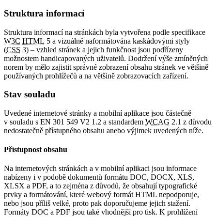
Struktura informací
Struktura informací na stránkách byla vytvořena podle specifikace
W3C
HTML
5 a vizuálně naformátována kaskádovými styly
(
CSS
3) – vzhled stránek a jejich funkčnost jsou podřízeny
možnostem handicapovaných uživatelů. Dodržení výše zmíněných
norem by mělo zajistit správné zobrazení obsahu stránek ve většině
používaných prohlížečů a na většině zobrazovacích zařízení.
Stav souladu
Uvedené internetové stránky a mobilní aplikace jsou částečně
v souladu s EN 301 549 V2 1.2 a standardem
WCAG
2.1 z důvodu
nedostatečně přístupného obsahu anebo výjimek uvedených níže.
Přístupnost obsahu
Na internetových stránkách a v mobilní aplikaci jsou informace
nabízeny i v podobě dokumentů formátu DOC, DOCX, XLS,
XLSX a PDF, a to zejména z důvodů, že obsahují typografické
prvky a formátování, které webový formát HTML nepodporuje,
nebo jsou příliš velké, proto pak doporučujeme jejich stažení.
Formáty DOC a PDF jsou také vhodnější pro tisk. K prohlížení