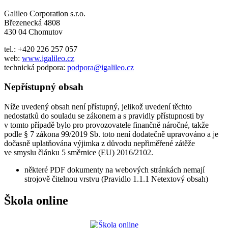
Galileo Corporation s.r.o.
Březenecká 4808
430 04 Chomutov
tel.: +420 226 257 057
web:
www.igalileo.cz
technická podpora:
podpora@igalileo.cz
Nepřístupný obsah
Níže uvedený obsah není přístupný, jelikož uvedení těchto
nedostatků do souladu se zákonem a s pravidly přístupnosti by
v tomto případě bylo pro provozovatele finančně náročné, takže
podle § 7 zákona 99/2019 Sb. toto není dodatečně upravováno a je
dočasně uplatňována výjimka z důvodu nepřiměřené zátěže
ve smyslu článku 5 směrnice (EU) 2016/2102.
některé PDF dokumenty na webových stránkách nemají
strojově čitelnou vrstvu (Pravidlo 1.1.1 Netextový obsah)
Škola online