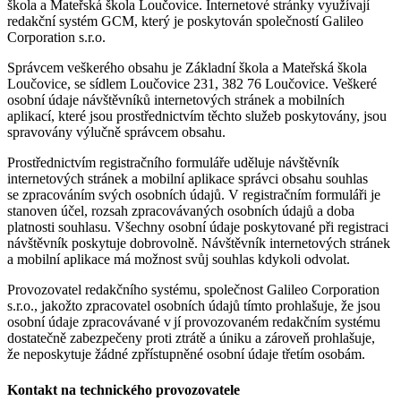
škola a Mateřská škola Loučovice. Internetové stránky využívají
redakční systém GCM, který je poskytován společností Galileo
Corporation s.r.o.
Správcem veškerého obsahu je Základní škola a Mateřská škola
Loučovice, se sídlem Loučovice 231, 382 76 Loučovice. Veškeré
osobní údaje návštěvníků internetových stránek a mobilních
aplikací, které jsou prostřednictvím těchto služeb poskytovány, jsou
spravovány výlučně správcem obsahu.
Prostřednictvím registračního formuláře uděluje návštěvník
internetových stránek a mobilní aplikace správci obsahu souhlas
se zpracováním svých osobních údajů. V registračním formuláři je
stanoven účel, rozsah zpracovávaných osobních údajů a doba
platnosti souhlasu. Všechny osobní údaje poskytované při registraci
návštěvník poskytuje dobrovolně. Návštěvník internetových stránek
a mobilní aplikace má možnost svůj souhlas kdykoli odvolat.
Provozovatel redakčního systému, společnost Galileo Corporation
s.r.o., jakožto zpracovatel osobních údajů tímto prohlašuje, že jsou
osobní údaje zpracovávané v jí provozovaném redakčním systému
dostatečně zabezpečeny proti ztrátě a úniku a zároveň prohlašuje,
že neposkytuje žádné zpřístupněné osobní údaje třetím osobám.
Kontakt na technického provozovatele