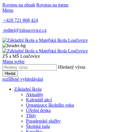
Rovnou na obsah
Rovnou na menu
Menu
+420 721 868 424
reditel@zsloucovice.cz
ZŠ a MŠ Loučovice
Mapa webu
Hledaný výraz
Hledat
rozšířené vyhledávání
Základní škola
Aktuality
Kalendář akcí
Organizace školního roku
Úřední deska
Třídy
Poradenské služby
Školská rada
Kroužky