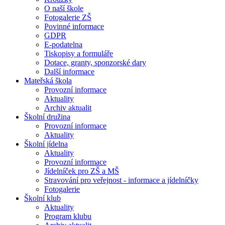
O naší škole
Fotogalerie ZŠ
Povinné informace
GDPR
E-podatelna
Tiskopisy a formuláře
Dotace, granty, sponzorské dary
Další informace
Mateřská škola
Provozní informace
Aktuality
Archiv aktualit
Školní družina
Provozní informace
Aktuality
Školní jídelna
Aktuality
Provozní informace
Jídelníček pro ZŠ a MŠ
Stravování pro veřejnost - informace a jídelníčky
Fotogalerie
Školní klub
Aktuality
Program klubu