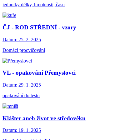
jednotky délky, hmotnosti, času
ČJ - ROD STŘEDNÍ - vzory
Datum:
25. 2. 2025
Domácí procvičování
VL - opakování Přemyslovci
Datum:
29. 1. 2025
opakování do testu
Klášter aneb život ve středověku
Datum:
19. 1. 2025