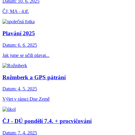
Datum:
10. 6. 2025
ČJ, MA - 4.tř.
Plavání 2025
Datum:
6. 6. 2025
Jak jsme se učili plavat...
Rožmberk a GPS pátrání
Datum:
4. 5. 2025
Výlet v rámci Dne Země
ČJ - DÚ pondělí 7.4. + procvičování
Datum:
7. 4. 2025