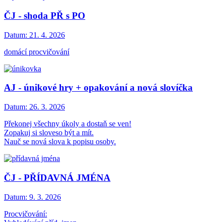
ČJ - shoda PŘ s PO
Datum:
21. 4. 2026
domácí procvičování
AJ - únikové hry + opakování a nová slovíčka
Datum:
26. 3. 2026
Překonej všechny úkoly a dostaň se ven!
Zopakuj si sloveso být a mít.
Nauč se nová slova k popisu osoby.
ČJ - PŘÍDAVNÁ JMÉNA
Datum:
9. 3. 2026
Procvičování: