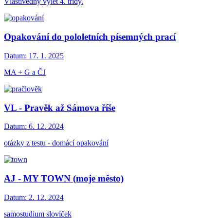
Vlastivědný výlet 4. třídy.
Opakování do pololetních písemných prací
Datum:
17. 1. 2025
MA + G a ČJ
VL - Pravěk až Sámova říše
Datum:
6. 12. 2024
otázky z testu - domácí opakování
AJ - MY TOWN (moje město)
Datum:
2. 12. 2024
samostudium slovíček