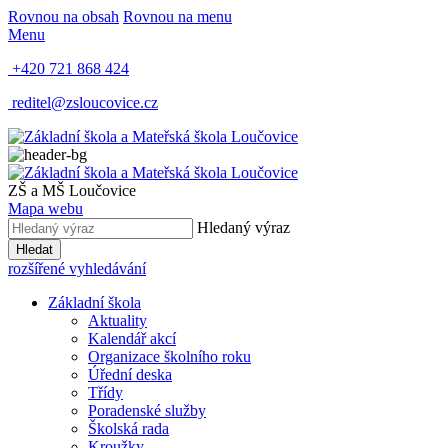
Rovnou na obsah
Rovnou na menu
Menu
+420 721 868 424
reditel@zsloucovice.cz
ZŠ a MŠ Loučovice
Mapa webu
Hledaný výraz
Hledat
rozšířené vyhledávání
Základní škola
Aktuality
Kalendář akcí
Organizace školního roku
Úřední deska
Třídy
Poradenské služby
Školská rada
Kroužky