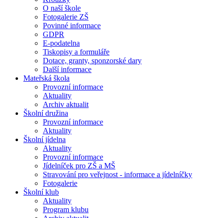
O naší škole
Fotogalerie ZŠ
Povinné informace
GDPR
E-podatelna
Tiskopisy a formuláře
Dotace, granty, sponzorské dary
Další informace
Mateřská škola
Provozní informace
Aktuality
Archiv aktualit
Školní družina
Provozní informace
Aktuality
Školní jídelna
Aktuality
Provozní informace
Jídelníček pro ZŠ a MŠ
Stravování pro veřejnost - informace a jídelníčky
Fotogalerie
Školní klub
Aktuality
Program klubu