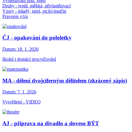
Vyhledávání příd. jmen
Druhy - tvrdá, měkká, přivlastňovací
Vzory - mladý, jarní, otcův/matčin
Pravopis y/i/a
ČJ - opakování do pololetky
Datum:
18. 1. 2026
školní i domácí procvičování
MA - dělení dvojciferným dělitelem (zkrácený zápis)
Datum:
7. 1. 2026
Vysvětlení - VIDEO
AJ - příprava na divadlo a sloveso BÝT