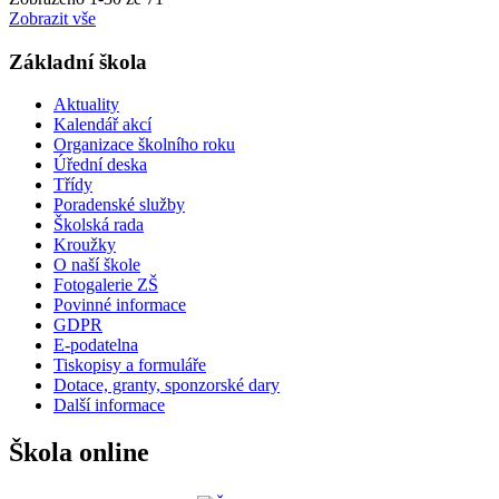
Zobrazit vše
Základní škola
Aktuality
Kalendář akcí
Organizace školního roku
Úřední deska
Třídy
Poradenské služby
Školská rada
Kroužky
O naší škole
Fotogalerie ZŠ
Povinné informace
GDPR
E-podatelna
Tiskopisy a formuláře
Dotace, granty, sponzorské dary
Další informace
Škola online