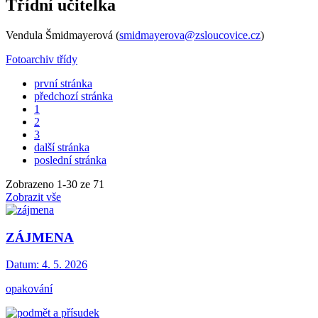
Třídní učitelka
Vendula Šmidmayerová (
smidmayerova@zsloucovice.cz
)
Fotoarchiv třídy
první stránka
předchozí stránka
1
2
3
další stránka
poslední stránka
Zobrazeno
1
-
30
ze 71
Zobrazit vše
ZÁJMENA
Datum:
4. 5. 2026
opakování