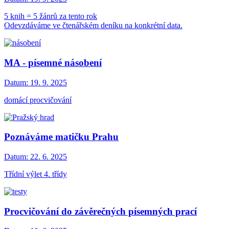
5 knih = 5 žánrů za tento rok
Odevzdáváme ve čtenářském deníku na konkrétní data.
MA - písemné násobení
Datum:
19. 9. 2025
domácí procvičování
Poznáváme matičku Prahu
Datum:
22. 6. 2025
Třídní výlet 4. třídy
Procvičování do závěrečných písemných prací