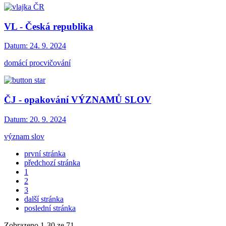
VL - Česká republika
Datum:
24. 9. 2024
domácí procvičování
ČJ - opakování VÝZNAMŮ SLOV
Datum:
20. 9. 2024
význam slov
první stránka
předchozí stránka
1
2
3
další stránka
poslední stránka
Zobrazeno
1
-
30
ze 71