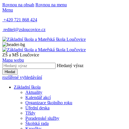
Rovnou na obsah
Rovnou na menu
Menu
+420 721 868 424
reditel@zsloucovice.cz
ZŠ a MŠ Loučovice
Mapa webu
Hledaný výraz
Hledat
rozšířené vyhledávání
Základní škola
Aktuality
Kalendář akcí
Organizace školního roku
Úřední deska
Třídy
Poradenské služby
Školská rada
Kroužky