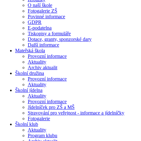
O naší škole
Fotogalerie ZŠ
Povinné informace
GDPR
E-podatelna
Tiskopisy a formuláře
Dotace, granty, sponzorské dary
Další informace
Mateřská škola
Provozní informace
Aktuality
Archiv aktualit
Školní družina
Provozní informace
Aktuality
Školní jídelna
Aktuality
Provozní informace
Jídelníček pro ZŠ a MŠ
Stravování pro veřejnost - informace a jídelníčky
Fotogalerie
Školní klub
Aktuality
Program klubu