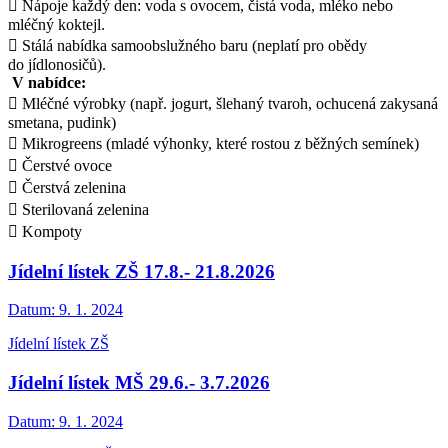
 Nápoje každý den: voda s ovocem, čistá voda, mléko nebo
mléčný koktejl.
 Stálá nabídka samoobslužného baru (neplatí pro obědy
do jídlonosičů).
V nabídce:
 Mléčné výrobky (např. jogurt, šlehaný tvaroh, ochucená zakysaná
smetana, pudink)
 Mikrogreens (mladé výhonky, které rostou z běžných semínek)
 Čerstvé ovoce
 Čerstvá zelenina
 Sterilovaná zelenina
 Kompoty
Jídelní lístek ZŠ 17.8.- 21.8.2026
Datum:
9. 1. 2024
Jídelní lístek ZŠ
Jídelní lístek MŠ 29.6.- 3.7.2026
Datum:
9. 1. 2024