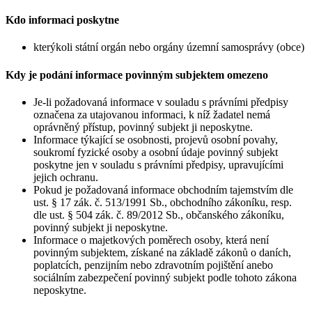
Kdo informaci poskytne
kterýkoli státní orgán nebo orgány územní samosprávy (obce)
Kdy je podání informace povinným subjektem omezeno
Je-li požadovaná informace v souladu s právními předpisy
označena za utajovanou informaci, k níž žadatel nemá
oprávněný přístup, povinný subjekt ji neposkytne.
Informace týkající se osobnosti, projevů osobní povahy,
soukromí fyzické osoby a osobní údaje povinný subjekt
poskytne jen v souladu s právními předpisy, upravujícími
jejich ochranu.
Pokud je požadovaná informace obchodním tajemstvím dle
ust. § 17 zák. č. 513/1991 Sb., obchodního zákoníku, resp.
dle ust. § 504 zák. č. 89/2012 Sb., občanského zákoníku,
povinný subjekt ji neposkytne.
Informace o majetkových poměrech osoby, která není
povinným subjektem, získané na základě zákonů o daních,
poplatcích, penzijním nebo zdravotním pojištění anebo
sociálním zabezpečení povinný subjekt podle tohoto zákona
neposkytne.