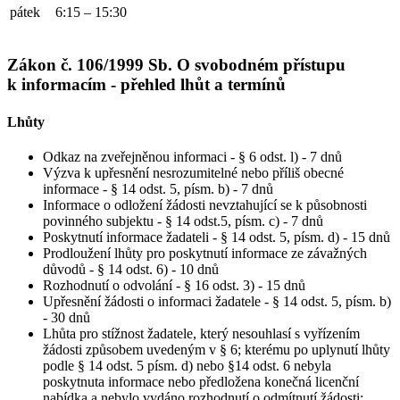
pátek
6:15 – 15:30
Zákon č. 106/1999 Sb. O svobodném přístupu
k informacím - přehled lhůt a termínů
Lhůty
Odkaz na zveřejněnou informaci - § 6 odst. l) - 7 dnů
Výzva k upřesnění nesrozumitelné nebo příliš obecné
informace - § 14 odst. 5, písm. b) - 7 dnů
Informace o odložení žádosti nevztahující se k působnosti
povinného subjektu - § 14 odst.5, písm. c) - 7 dnů
Poskytnutí informace žadateli - § 14 odst. 5, písm. d) - 15 dnů
Prodloužení lhůty pro poskytnutí informace ze závažných
důvodů - § 14 odst. 6) - 10 dnů
Rozhodnutí o odvolání - § 16 odst. 3) - 15 dnů
Upřesnění žádosti o informaci žadatele - § 14 odst. 5, písm. b)
- 30 dnů
Lhůta pro stížnost žadatele, který nesouhlasí s vyřízením
žádosti způsobem uvedeným v § 6; kterému po uplynutí lhůty
podle § 14 odst. 5 písm. d) nebo §14 odst. 6 nebyla
poskytnuta informace nebo předložena konečná licenční
nabídka a nebylo vydáno rozhodnutí o odmítnutí žádosti;