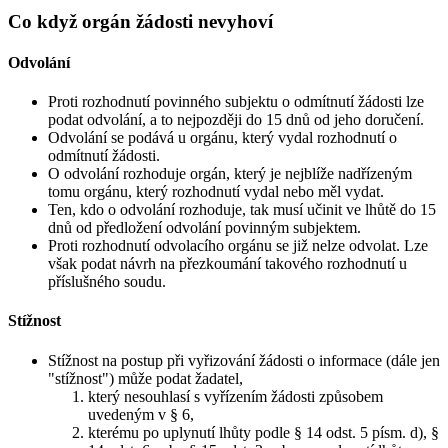
Co když orgán žádosti nevyhoví
Odvolání
Proti rozhodnutí povinného subjektu o odmítnutí žádosti lze
podat odvolání, a to nejpozději do 15 dnů od jeho doručení.
Odvolání se podává u orgánu, který vydal rozhodnutí o
odmítnutí žádosti.
O odvolání rozhoduje orgán, který je nejblíže nadřízeným
tomu orgánu, který rozhodnutí vydal nebo měl vydat.
Ten, kdo o odvolání rozhoduje, tak musí učinit ve lhůtě do 15
dnů od předložení odvolání povinným subjektem.
Proti rozhodnutí odvolacího orgánu se již nelze odvolat. Lze
však podat návrh na přezkoumání takového rozhodnutí u
příslušného soudu.
Stížnost
Stížnost na postup při vyřizování žádosti o informace (dále jen
"stížnost") může podat žadatel,
který nesouhlasí s vyřízením žádosti způsobem
uvedeným v § 6,
kterému po uplynutí lhůty podle § 14 odst. 5 písm. d), §