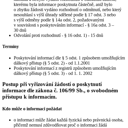
kterému byla informace poskytnuta částečně, aniž bylo
o zbytku žádosti vydáno rozhodnutí o odmítnutí, nebo který
nesouhlasí s výší úhrady sdělené podle § 17 odst. 3 nebo
s výší odměny podle § 14a odst. 2, požadovanými
v souvislosti s poskytováním informací - § 16a odst. 3 –
30 dnů
Odvolání proti rozhodnutí - § 16 odst. 1) - 15 dnů
Termíny
Poskytování informací dle § 5 odst. 1 způsobem umožňujícím
dálkový přístup (§ 5 odst. 2) - od 1.1.2001
Poskytování informací z registrů způsobem umožňujícím
dálkový přístup (§ 5 odst. 3) - od 1. 1. 2002
Postup při vyřizování žádostí o poskytnutí
informace dle zákona č. 106/99 Sb., o svobodném
přístupu k informacím.
Kdo může o informaci požádat
o informaci může žádat každá fyzická nebo právnická osoba,
přičemž nemusí zdůvodňovat proč o informaci žádá