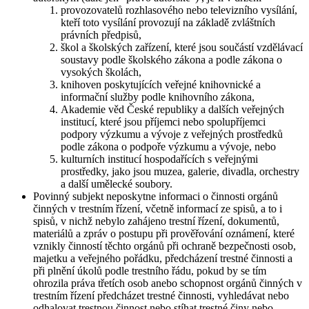
provozovatelů rozhlasového nebo televizního vysílání,
kteří toto vysílání provozují na základě zvláštních
právních předpisů,
škol a školských zařízení, které jsou součástí vzdělávací
soustavy podle školského zákona a podle zákona o
vysokých školách,
knihoven poskytujících veřejné knihovnické a
informační služby podle knihovního zákona,
Akademie věd České republiky a dalších veřejných
institucí, které jsou příjemci nebo spolupříjemci
podpory výzkumu a vývoje z veřejných prostředků
podle zákona o podpoře výzkumu a vývoje, nebo
kulturních institucí hospodařících s veřejnými
prostředky, jako jsou muzea, galerie, divadla, orchestry
a další umělecké soubory.
Povinný subjekt neposkytne informaci o činnosti orgánů
činných v trestním řízení, včetně informací ze spisů, a to i
spisů, v nichž nebylo zahájeno trestní řízení, dokumentů,
materiálů a zpráv o postupu při prověřování oznámení, které
vznikly činností těchto orgánů při ochraně bezpečnosti osob,
majetku a veřejného pořádku, předcházení trestné činnosti a
při plnění úkolů podle trestního řádu, pokud by se tím
ohrozila práva třetích osob anebo schopnost orgánů činných v
trestním řízení předcházet trestné činnosti, vyhledávat nebo
odhalovat trestnou činnost nebo stíhat trestné činy nebo