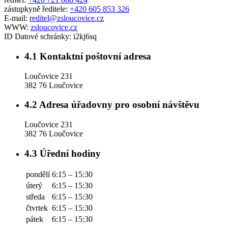
zástupkyně ředitele:
+420 605 853 326
E-mail:
reditel@zsloucovice.cz
WWW:
zsloucovice.cz
ID Datové schránky:
i2kj6sq
4.1
Kontaktní poštovní adresa
Loučovice 231
382 76 Loučovice
4.2
Adresa úřadovny pro osobní návštěvu
Loučovice 231
382 76 Loučovice
4.3
Úřední hodiny
pondělí
6:15 – 15:30
úterý
6:15 – 15:30
středa
6:15 – 15:30
čtvrtek
6:15 – 15:30
pátek
6:15 – 15:30