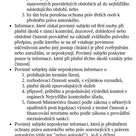
stanovených pravidelných obdobích až do nejbližšího
následujícího období, nebo
by tím byla porušena ochrana práv třetích osob k
předmětu práva autorského.
Informace, které získal povinný subjekt od třetí osoby při
plnění úkolů v rámci kontrolní, dozorové, dohledové nebo
obdobné činnosti prováděné na základě zvláštního právního
předpisu, podle kterého se na ně vztahuje povinnost
mlčenlivosti anebo jiný postup chránící je před zveřejněním
nebo zneužitím, se neposkytují. Povinný subjekt poskytne
pouze ty informace, které při plnění těchto úkolů vznikly jeho
činností.
Povinné subjekty dále neposkytnou informace o
probíhajícím trestním řízení,
rozhodovací činnosti soudů, s výjimkou rozsudků,
plnění úkolů zpravodajských služeb
přípravě, průběhu a projednávání výsledků kontrol v
orgánech Nejvyššího kontrolního úřadu,
činnosti Ministerstva financí podle zákona o některých
opatřeních proti legalizaci výnosů z trestné činnosti a
financování terorismu nebo podle zákona o provádění
mezinárodních sankcí.
Povinný subjekt neposkytne informaci, která je předmětem
ochrany práva autorského nebo práv souvisejících s právem
autorským (dále jen "právo autorské") , je-li v držení