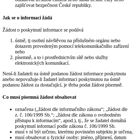
zajišťovat bezpečnost České republiky.
Jak se o informaci žádá
Žádost o poskytnutí informace se podává
ústně, tj osobní návštěvou na příslušném orgánu nebo
dotazem provedeným pomocí telekomunikačního zařízení
nebo
písemně, a to i prostřednictvím sítě nebo služby
elektronických komunikací.
Není-li žadateli na ústně podanou žádost informace poskytnuta
anebo nepovažuje-li žadatel informaci poskytnutou na ústně
podanou žádost za dostačující, je třeba podat žádost písemně.
Co musí písemná žádost obsahovat
označena („žádost dle informačního zákona“; „žádost dle
z. č. 106/1999 Sb.“; „žádost dle zákona o svobodném
přístupu k informacím“, apod.), tj., že se žadatel domáhá
poskytnutí informací podle zákona č. 106/1999 Sb.
musí v ní být určeno, kterému povinném subjektu je určena,
musí obsahovat u fyzické osoby: jméno, příjmení, datum