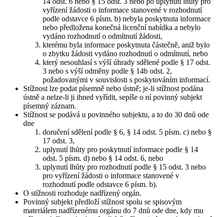
14 odst. 6 nebo § 15 odst. 3 nebo po uplynutí lhůty pro
vyřízení žádosti o informace stanovené v rozhodnutí
podle odstavce 6 písm. b) nebyla poskytnuta informace
nebo předložena konečná licenční nabídka a nebylo
vydáno rozhodnutí o odmítnutí žádosti,
kterému byla informace poskytnuta částečně, aniž bylo
o zbytku žádosti vydáno rozhodnutí o odmítnutí, nebo
který nesouhlasí s výší úhrady sdělené podle § 17 odst.
3 nebo s výší odměny podle § 14b odst. 2,
požadovanými v souvislosti s poskytováním informací.
Stížnost lze podat písemně nebo ústně; je-li stížnost podána
ústně a nelze-li ji ihned vyřídit, sepíše o ní povinný subjekt
písemný záznam.
Stížnost se podává u povinného subjektu, a to do 30 dnů ode
dne
doručení sdělení podle § 6, § 14 odst. 5 písm. c) nebo §
17 odst. 3,
uplynutí lhůty pro poskytnutí informace podle § 14
odst. 5 písm. d) nebo § 14 odst. 6, nebo
uplynutí lhůty pro rozhodnutí podle § 15 odst. 3 nebo
pro vyřízení žádosti o informace stanovené v
rozhodnutí podle odstavce 6 písm. b).
O stížnosti rozhoduje nadřízený orgán.
Povinný subjekt předloží stížnost spolu se spisovým
materiálem nadřízenému orgánu do 7 dnů ode dne, kdy mu