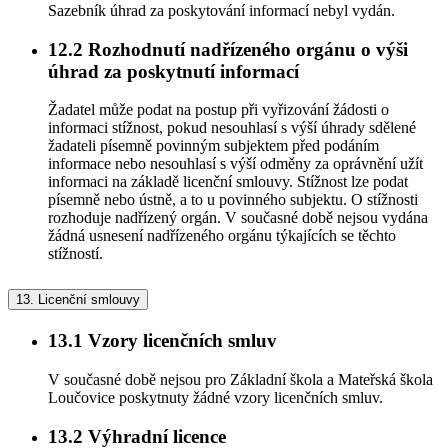
Sazebník úhrad za poskytování informací nebyl vydán.
12.2
Rozhodnutí nadřízeného orgánu o výši
úhrad za poskytnutí informací
Žadatel může podat na postup při vyřizování žádosti o
informaci stížnost, pokud nesouhlasí s výší úhrady sdělené
žadateli písemně povinným subjektem před podáním
informace nebo nesouhlasí s výší odměny za oprávnění užít
informaci na základě licenční smlouvy. Stížnost lze podat
písemně nebo ústně, a to u povinného subjektu. O stížnosti
rozhoduje nadřízený orgán. V současné době nejsou vydána
žádná usnesení nadřízeného orgánu týkajících se těchto
stížností.
13.
Licenční smlouvy
13.1
Vzory licenčních smluv
V současné době nejsou pro Základní škola a Mateřská škola
Loučovice poskytnuty žádné vzory licenčních smluv.
13.2
Výhradní licence