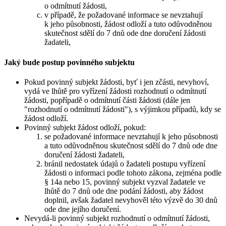
o odmítnutí žádosti,
v případě, že požadované informace se nevztahují
k jeho působnosti, žádost odloží a tuto odůvodněnou
skutečnost sdělí do 7 dnů ode dne doručení žádosti
žadateli,
Jaký bude postup povinného subjektu
Pokud povinný subjekt žádosti, byť i jen zčásti, nevyhoví,
vydá ve lhůtě pro vyřízení žádosti rozhodnutí o odmítnutí
žádosti, popřípadě o odmítnutí části žádosti (dále jen
"rozhodnutí o odmítnutí žádosti"), s výjimkou případů, kdy se
žádost odloží.
Povinný subjekt žádost odloží, pokud:
se požadované informace nevztahují k jeho působnosti
a tuto odůvodněnou skutečnost sdělí do 7 dnů ode dne
doručení žádosti žadateli,
bránil nedostatek údajů o žadateli postupu vyřízení
žádosti o informaci podle tohoto zákona, zejména podle
§ 14a nebo 15, povinný subjekt vyzval žadatele ve
lhůtě do 7 dnů ode dne podání žádosti, aby žádost
doplnil, avšak žadatel nevyhověl této výzvě do 30 dnů
ode dne jejího doručení.
Nevydá-li povinný subjekt rozhodnutí o odmítnutí žádosti,