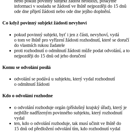
nebo pokud povinný subjekt žádost neodloží, poskytne
informaci v souladu se žádostí ve lhůtě nejpozději do 15 dnů
ode dne přijetí žádosti nebo ode dne jejího doplnění.
Co když povinný subjekt žádosti nevyhoví
pokud povinný subjekt, byť i jen z části, nevyhoví, vydá
o tom ve lhůtě pro vyřízení žádosti rozhodnutí, které se doručí
do vlastních rukou žadatele
proti rozhodnutí o odmítnutí žádosti může podat odvolání, a to
nejpozději do 15 dnů od jeho doručení
Komu se odvolání posílá
odvolání se podává u subjektu, který vydal rozhodnutí
o odmítnutí žádosti
Kdo o odvolání rozhodne
o odvolání rozhoduje orgán (příslušný krajský úřad), který je
nejblíže nadřízeným povinného subjektu, který rozhodnutí
vydal
ten, kdo o odvolání rozhoduje, tak musí učinit ve lhůtě do
15 dnů od předložení odvolání tím, kdo rozhodnutí vydal