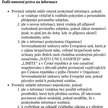
Další omezení práva na informace
Povinný subjekt může omezit poskytnutí informace, pokud:
se vztahuje výlučně k vnitřním pokynům a personálním
předpisům povinného subjektu,
jde o novou informaci, která vznikla při přípravě
rozhodnutí povinného subjektu, pokud zákon nestanoví
jinak; to platí jen do doby, kdy se příprava ukončí
rozhodnutím, nebo
jde o informaci poskytnutou Organizací
Severoatlantické smlouvy nebo Evropskou unií, která je
v zájmu bezpečnosti státu, veřejné bezpečnosti nebo
ochrany práv třetích osob chráněna uvedenými původci
označením „NATO UNCLASSIFIED“ nebo
„LIMITE“ a v České republice je toto označení
respektováno z důvodů plnění povinností vyplývajících
pro Českou republiku z jejího členství v Organizaci
Severoatlantické smlouvy nebo Evropské unii, pokud
původce nedal k poskytnutí souhlas.
Povinný subjekt informaci neposkytne, pokud:
jde o informaci vzniklou bez použití veřejných
prostředků, která byla předána osobou, jíž takovouto
povinnost zákon neukládá, pokud nesdělila, že s
poskytnutím informace souhlasí,
ji zveřejňuje na základě zvláštního zákona a v předem