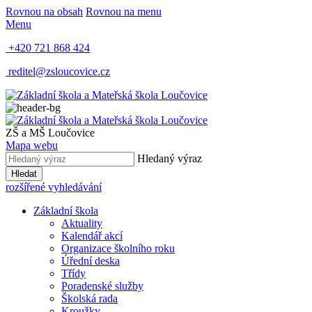
Rovnou na obsah
Rovnou na menu
Menu
+420 721 868 424
reditel@zsloucovice.cz
ZŠ a MŠ Loučovice
Mapa webu
Hledaný výraz
Hledat
rozšířené vyhledávání
Základní škola
Aktuality
Kalendář akcí
Organizace školního roku
Úřední deska
Třídy
Poradenské služby
Školská rada
Kroužky