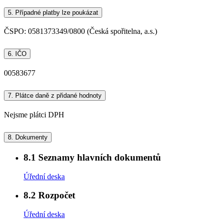
5.
Případné platby lze poukázat
ČSPO: 0581373349/0800 (Česká spořitelna, a.s.)
6.
IČO
00583677
7.
Plátce daně z přidané hodnoty
Nejsme plátci DPH
8.
Dokumenty
8.1
Seznamy hlavních dokumentů
Úřední deska
8.2
Rozpočet
Úřední deska