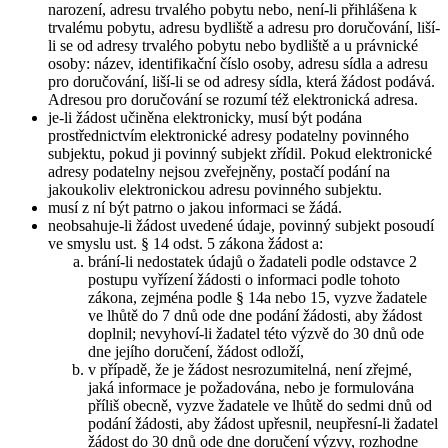
narození, adresu trvalého pobytu nebo, není-li přihlášena k
trvalému pobytu, adresu bydliště a adresu pro doručování, liší-
li se od adresy trvalého pobytu nebo bydliště a u právnické
osoby: název, identifikační číslo osoby, adresu sídla a adresu
pro doručování, liší-li se od adresy sídla, která žádost podává.
Adresou pro doručování se rozumí též elektronická adresa.
je-li žádost učiněna elektronicky, musí být podána
prostřednictvím elektronické adresy podatelny povinného
subjektu, pokud ji povinný subjekt zřídil. Pokud elektronické
adresy podatelny nejsou zveřejněny, postačí podání na
jakoukoliv elektronickou adresu povinného subjektu.
musí z ní být patrno o jakou informaci se žádá.
neobsahuje-li žádost uvedené údaje, povinný subjekt posoudí
ve smyslu ust. § 14 odst. 5 zákona žádost a:
brání-li nedostatek údajů o žadateli podle odstavce 2
postupu vyřízení žádosti o informaci podle tohoto
zákona, zejména podle § 14a nebo 15, vyzve žadatele
ve lhůtě do 7 dnů ode dne podání žádosti, aby žádost
doplnil; nevyhoví-li žadatel této výzvě do 30 dnů ode
dne jejího doručení, žádost odloží,
v případě, že je žádost nesrozumitelná, není zřejmé,
jaká informace je požadována, nebo je formulována
příliš obecně, vyzve žadatele ve lhůtě do sedmi dnů od
podání žádosti, aby žádost upřesnil, neupřesní-li žadatel
žádost do 30 dnů ode dne doručení výzvy, rozhodne