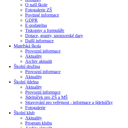
O naší škole
Fotogalerie ZŠ
Povinné informace
GDPR
E-podatelna
Tiskopisy a formuláře
Dotace, granty, sponzorské dary
Další informace
Mateřská škola
Provozní informace
Aktuality
Archiv aktualit
Školní družina
Provozní informace
Aktuality
Školní jídelna
Aktuality
Provozní informace
Jídelníček pro ZŠ a MŠ
Stravování pro veřejnost - informace a jídelníčky
Fotogalerie
Školní klub
Aktuality
Program klubu