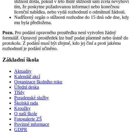
stížnost došla, pokud v této lhůtě stížnosti sám zcela nevyhoví
tím, že poskytne požadovanou informaci nebo konečnou
licenční nabídku, nebo vydá rozhodnutí o odmítnutí žádosti.
Nadřízený orgán o stížnosti rozhodne do 15 dnů ode dne, kdy
mu byla předložena.
Pozn.
Pro podání opravného prostředku není vytvořen žádný
formulář. Opravný prostředek lze buď podat písemně nebo ústně do
protokolu. Z podání musí být zřejmé, kdo jej činí a proti jakému
rozhodnutí je podání učiněno.
Základní škola
Aktuality
Kalendář akcí
Organizace školního roku
Úřední deska
Třídy
Poradenské služby
Školská rada
Kroužky
O naší škole
Fotogalerie ZŠ
Povinné informace
GDPR