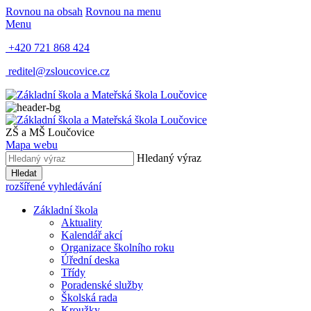
Rovnou na obsah
Rovnou na menu
Menu
+420 721 868 424
reditel@zsloucovice.cz
ZŠ a MŠ Loučovice
Mapa webu
Hledaný výraz
Hledat
rozšířené vyhledávání
Základní škola
Aktuality
Kalendář akcí
Organizace školního roku
Úřední deska
Třídy
Poradenské služby
Školská rada
Kroužky