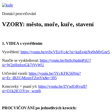
Domácí procvičování
VZORY:
město, moře, kuře, stavení
1. VIDEA s vysvětlením
Vysvětlení:
https://youtu.be/ejJwVEoVc4c?si=kuEe4zNg9sMvGnr5
Naučte se vyskloňovat:
https://youtu.be/fmSc6udmPzU?
si=W2pHnfooGk7rVyWU
Určování vzorů:
https://youtu.be/5YcKFK56Ntg?
si=Er_lBZGMzsmTZmYk&t=395
Koncovky = psaní y/i:
https://youtu.be/ZVseErRvufI?
si=O1k2lCOYny_wrn0i
PROCVIČOVÁNÍ po jednotlivých krocích: