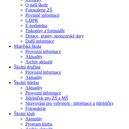
O naší škole
Fotogalerie ZŠ
Povinné informace
GDPR
E-podatelna
Tiskopisy a formuláře
Dotace, granty, sponzorské dary
Další informace
Mateřská škola
Provozní informace
Aktuality
Archiv aktualit
Školní družina
Provozní informace
Aktuality
Školní jídelna
Aktuality
Provozní informace
Jídelníček pro ZŠ a MŠ
Stravování pro veřejnost - informace a jídelníčky
Fotogalerie
Školní klub
Aktuality
Program klubu