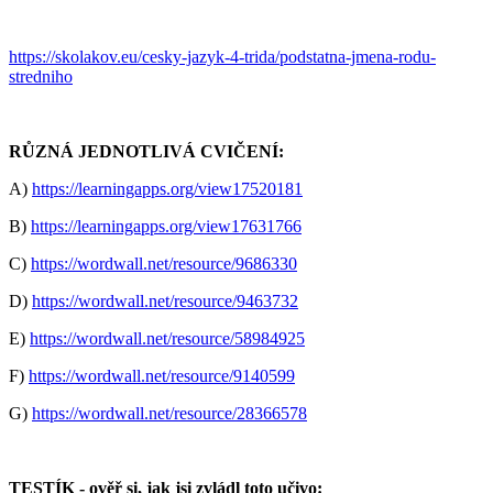
https://skolakov.eu/cesky-jazyk-4-trida/podstatna-jmena-rodu-
stredniho
RŮZNÁ JEDNOTLIVÁ CVIČENÍ:
A)
https://learningapps.org/view17520181
B)
https://learningapps.org/view17631766
C)
https://wordwall.net/resource/9686330
D)
https://wordwall.net/resource/9463732
E)
https://wordwall.net/resource/58984925
F)
https://wordwall.net/resource/9140599
G)
https://wordwall.net/resource/28366578
TESTÍK - ověř si, jak jsi zvládl toto učivo: