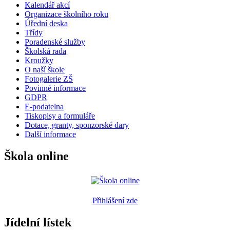
Kalendář akcí
Organizace školního roku
Úřední deska
Třídy
Poradenské služby
Školská rada
Kroužky
O naší škole
Fotogalerie ZŠ
Povinné informace
GDPR
E-podatelna
Tiskopisy a formuláře
Dotace, granty, sponzorské dary
Další informace
Škola online
Přihlášení zde
Jídelní lístek