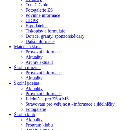
O naší škole
Fotogalerie ZŠ
Povinné informace
GDPR
E-podatelna
Tiskopisy a formuláře
Dotace, granty, sponzorské dary
Další informace
Mateřská škola
Provozní informace
Aktuality
Archiv aktualit
Školní družina
Provozní informace
Aktuality
Školní jídelna
Aktuality
Provozní informace
Jídelníček pro ZŠ a MŠ
Stravování pro veřejnost - informace a jídelníčky
Fotogalerie
Školní klub
Aktuality
Program klubu