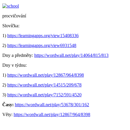
procvičování
Slovíčka:
1)
https://learningapps.org/view15408336
2)
https://learningapps.org/view6931548
Dny a předměty:
https://wordwall.net/play/14064/815/813
Dny v týdnu:
1)
https://wordwall.net/play/12867/964/8398
2)
https://wordwall.net/play/14515/209/678
3)
https://wordwall.net/play/7152/591/4520
Časy:
https://wordwall.net/play/53678/301/162
Věty:
https://wordwall.net/play/12867/964/8398