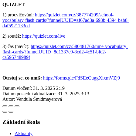
QUIZLET
1) procvičování:
https://quizlet.com/cz/387774209/school-
vocabulary-flash-cards/?funnelUUID=af67ad3a-693b-4394-bab8-
daf5921133cd
2) soutěž:
https://quizlet.com/live
3) čas (navíc):
https://quizlet.com/cz/580481760/time-vocabulary-
flash-cards/?funnelUUID=8d1337c9-8cd2-4c51-bfe2-
ca595748989f
Otestuj se, co umíš:
https://forms.gle/FdSEeCuggXixmVZj9
Datum vložení:
31. 3. 2025 2:19
Datum poslední aktualizace:
31. 3. 2025 3:13
Autor:
Vendula Šmidmayerová
Základní škola
Aktuality