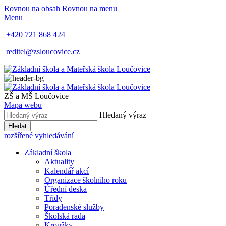
Rovnou na obsah
Rovnou na menu
Menu
+420 721 868 424
reditel@zsloucovice.cz
ZŠ a MŠ Loučovice
Mapa webu
Hledaný výraz
Hledat
rozšířené vyhledávání
Základní škola
Aktuality
Kalendář akcí
Organizace školního roku
Úřední deska
Třídy
Poradenské služby
Školská rada
Kroužky