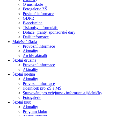
O naší škole
Fotogalerie ZŠ
Povinné informace
GDPR
E-podatelna
Tiskopisy a formuláře
Dotace, granty, sponzorské dary
Další informace
Mateřská škola
Provozní informace
Aktuality
Archiv aktualit
Školní družina
Provozní informace
Aktuality
Školní jídelna
Aktuality
Provozní informace
Jídelníček pro ZŠ a MŠ
Stravování pro veřejnost - informace a jídelníčky
Fotogalerie
Školní klub
Aktuality
Program klubu