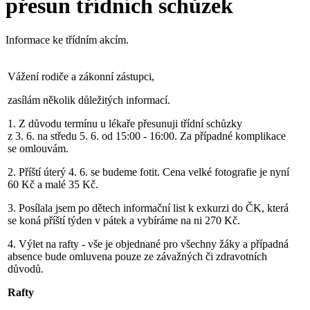
přesun třídních schůzek
Informace ke třídním akcím.
Vážení rodiče a zákonní zástupci,
zasílám několik důležitých informací.
1. Z důvodu termínu u lékaře přesunuji třídní schůzky
z 3. 6. na středu 5. 6. od 15:00 - 16:00. Za případné komplikace
se omlouvám.
2. Příští úterý 4. 6. se budeme fotit. Cena velké fotografie je nyní
60 Kč a malé 35 Kč.
3. Posílala jsem po dětech informační list k exkurzi do ČK, která
se koná příští týden v pátek a vybíráme na ni 270 Kč.
4. Výlet na rafty - vše je objednané pro všechny žáky a případná
absence bude omluvena pouze ze závažných či zdravotních
důvodů.
Rafty