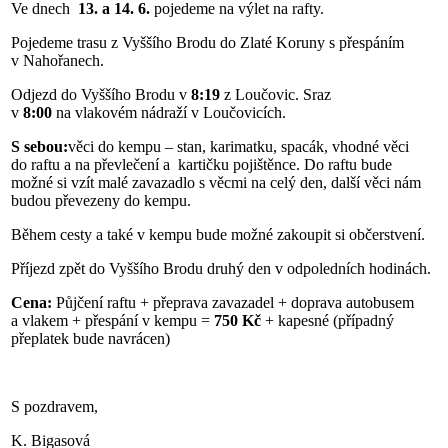
Ve dnech
13. a
14. 6.
pojedeme na výlet na rafty.
Pojedeme trasu z Vyššího Brodu do Zlaté Koruny s přespáním
v Nahořanech.
Odjezd do Vyššího Brodu v
8:19
z Loučovic. Sraz
v
8:00
na vlakovém nádraží v Loučovicích.
S sebou:
věci do kempu – stan, karimatku, spacák, vhodné věci
do raftu a na převlečení a kartičku pojištěnce. Do raftu bude
možné si vzít malé zavazadlo s věcmi na celý den, další věci nám
budou převezeny do kempu.
Během cesty a také v kempu bude možné zakoupit si občerstvení.
Příjezd zpět do Vyššího Brodu druhý den v odpoledních hodinách.
Cena:
Půjčení raftu + přeprava zavazadel + doprava autobusem
a vlakem + přespání v kempu =
750 Kč
+ kapesné (případný
přeplatek bude navrácen)
S pozdravem,
K. Bigasová