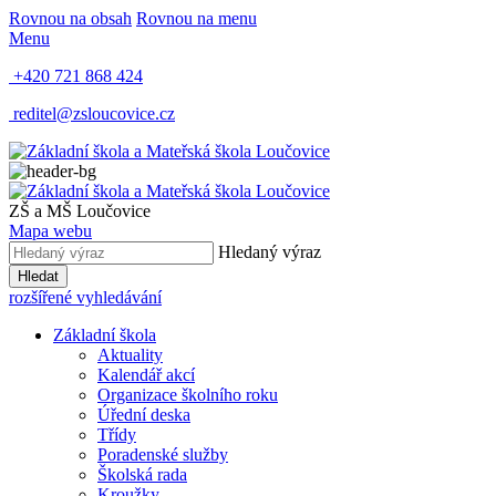
Rovnou na obsah
Rovnou na menu
Menu
+420 721 868 424
reditel@zsloucovice.cz
ZŠ a MŠ Loučovice
Mapa webu
Hledaný výraz
Hledat
rozšířené vyhledávání
Základní škola
Aktuality
Kalendář akcí
Organizace školního roku
Úřední deska
Třídy
Poradenské služby
Školská rada
Kroužky