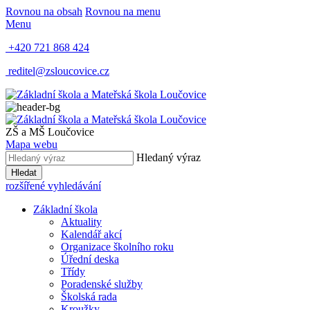
Rovnou na obsah
Rovnou na menu
Menu
+420 721 868 424
reditel@zsloucovice.cz
ZŠ a MŠ Loučovice
Mapa webu
Hledaný výraz
Hledat
rozšířené vyhledávání
Základní škola
Aktuality
Kalendář akcí
Organizace školního roku
Úřední deska
Třídy
Poradenské služby
Školská rada
Kroužky