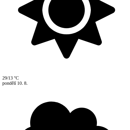
29/13 °C
pondělí
10. 8.