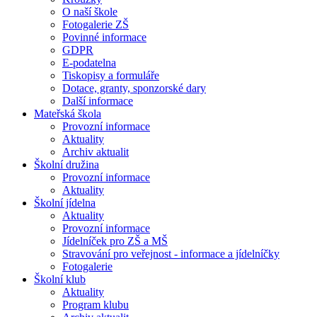
O naší škole
Fotogalerie ZŠ
Povinné informace
GDPR
E-podatelna
Tiskopisy a formuláře
Dotace, granty, sponzorské dary
Další informace
Mateřská škola
Provozní informace
Aktuality
Archiv aktualit
Školní družina
Provozní informace
Aktuality
Školní jídelna
Aktuality
Provozní informace
Jídelníček pro ZŠ a MŠ
Stravování pro veřejnost - informace a jídelníčky
Fotogalerie
Školní klub
Aktuality
Program klubu