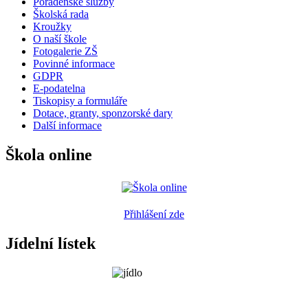
Poradenské služby
Školská rada
Kroužky
O naší škole
Fotogalerie ZŠ
Povinné informace
GDPR
E-podatelna
Tiskopisy a formuláře
Dotace, granty, sponzorské dary
Další informace
Škola online
Přihlášení zde
Jídelní lístek