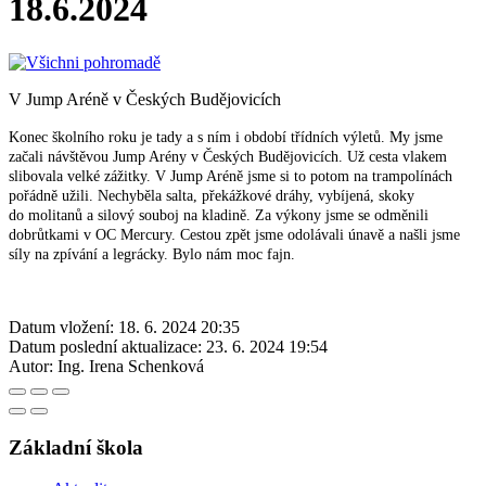
18.6.2024
V Jump Aréně v Českých Budějovicích
Konec školního roku je tady a s ním i období třídních výletů. My jsme
začali návštěvou Jump Arény v Českých Budějovicích. Už cesta vlakem
slibovala velké zážitky. V Jump Aréně jsme si to potom na trampolínách
pořádně užili. Nechyběla salta, překážkové dráhy, vybíjená, skoky
do molitanů a silový souboj na kladině. Za výkony jsme se odměnili
dobrůtkami v OC Mercury. Cestou zpět jsme odolávali únavě a našli jsme
síly na zpívání a legrácky. Bylo nám moc fajn.
Datum vložení:
18. 6. 2024 20:35
Datum poslední aktualizace:
23. 6. 2024 19:54
Autor:
Ing. Irena Schenková
Základní škola