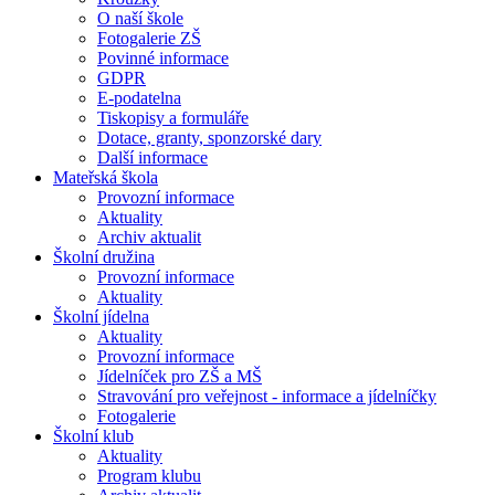
O naší škole
Fotogalerie ZŠ
Povinné informace
GDPR
E-podatelna
Tiskopisy a formuláře
Dotace, granty, sponzorské dary
Další informace
Mateřská škola
Provozní informace
Aktuality
Archiv aktualit
Školní družina
Provozní informace
Aktuality
Školní jídelna
Aktuality
Provozní informace
Jídelníček pro ZŠ a MŠ
Stravování pro veřejnost - informace a jídelníčky
Fotogalerie
Školní klub
Aktuality
Program klubu