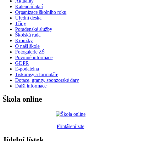
Aktuality
Kalendář akcí
Organizace školního roku
Úřední deska
Třídy
Poradenské služby
Školská rada
Kroužky
O naší škole
Fotogalerie ZŠ
Povinné informace
GDPR
E-podatelna
Tiskopisy a formuláře
Dotace, granty, sponzorské dary
Další informace
Škola online
Přihlášení zde
Jídelní lístek