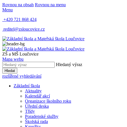
Rovnou na obsah
Rovnou na menu
Menu
+420 721 868 424
reditel@zsloucovice.cz
ZŠ a MŠ Loučovice
Mapa webu
Hledaný výraz
Hledat
rozšířené vyhledávání
Základní škola
Aktuality
Kalendář akcí
Organizace školního roku
Úřední deska
Třídy
Poradenské služby
Školská rada
Kroužky