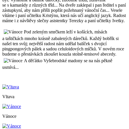
se s kamarády z různých tříd... Na dveře zaklepal i pan ředitel s paní
zástupkyní, aby nám přišli popřát požehnaný vánoční čas... Vesele
vítáme i paní učitelku Kristýnu, která nás učí anglický jazyk. Radost
máme i z návštěvy slečny asistentky Terezky a paní učitelky Ivetky.
Pod zeleným smrčkem leží v košících, mísách
a taštičkách mnoho krásně zabalených dárečků. Každý bobřík si
našel ten svůj; největší radost nám udělal balíček s dvojicí
pingpongových pálek a sadou celuloidových míčků. V novém roce
budeme o přestávkách zkoušet kouzla stolně-tenisové abecedy.
A děťátko Vyšebrodské madony se na nás pěkně
usmívá...
Vltava
Vánoce