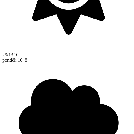
29/13 °C
pondělí
10. 8.