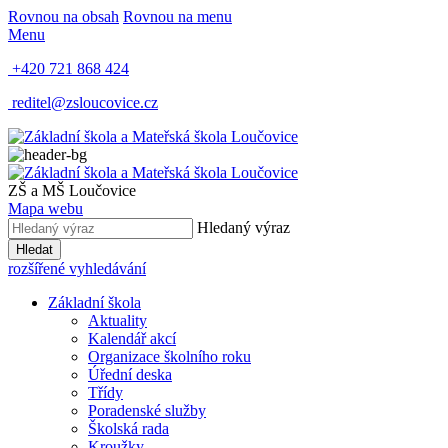
Rovnou na obsah
Rovnou na menu
Menu
+420 721 868 424
reditel@zsloucovice.cz
ZŠ a MŠ Loučovice
Mapa webu
Hledaný výraz
Hledat
rozšířené vyhledávání
Základní škola
Aktuality
Kalendář akcí
Organizace školního roku
Úřední deska
Třídy
Poradenské služby
Školská rada
Kroužky