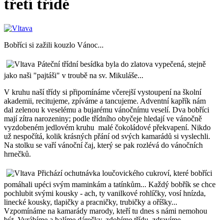
třetí třídě
Bobříci si zažili kouzlo Vánoc...
Páteční třídní besídka byla do zlatova vypečená, stejně
jako naši "pajtáši" v troubě na sv. Mikuláše...
V kruhu naší třídy si připomínáme včerejší vystoupení na školní
akademii, recitujeme, zpíváme a tancujeme. Adventní kapřík nám
dal zelenou k veselému a bujarému vánočnímu veselí. Dva bobříci
mají zítra narozeniny; podle třídního obyčeje hledají ve vánočně
vyzdobeném jedlovém kruhu malé čokoládové překvapení. Nikdo
už nespočítá, kolik krásných přání od svých kamarádů si vyslechli.
Na stolku se vaří vánoční čaj, který se pak rozlévá do vánočních
hrnečků.
Přichází ochutnávka loučovického cukroví, které bobříci
pomáhali upéci svým maminkám a tatínkům... Každý bobřík se chce
pochlubit svými kousky - ach, ty vanilkové rohlíčky, vosí hnízda,
linecké kousky, tlapičky a pracničky, trubičky a oříšky...
Vzpomínáme na kamarády marody, kteří tu dnes s námi nemohou
být. Vyrábíme a balíme dárečky, zdobíme třídu, zdravíme