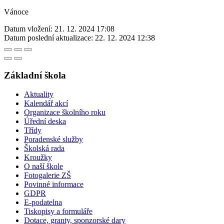
Vánoce
Datum vložení:
21. 12. 2024 17:08
Datum poslední aktualizace:
22. 12. 2024 12:38
Základní škola
Aktuality
Kalendář akcí
Organizace školního roku
Úřední deska
Třídy
Poradenské služby
Školská rada
Kroužky
O naší škole
Fotogalerie ZŠ
Povinné informace
GDPR
E-podatelna
Tiskopisy a formuláře
Dotace, granty, sponzorské dary