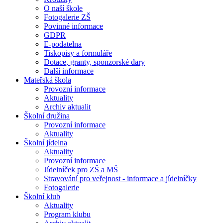
O naší škole
Fotogalerie ZŠ
Povinné informace
GDPR
E-podatelna
Tiskopisy a formuláře
Dotace, granty, sponzorské dary
Další informace
Mateřská škola
Provozní informace
Aktuality
Archiv aktualit
Školní družina
Provozní informace
Aktuality
Školní jídelna
Aktuality
Provozní informace
Jídelníček pro ZŠ a MŠ
Stravování pro veřejnost - informace a jídelníčky
Fotogalerie
Školní klub
Aktuality
Program klubu