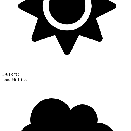
29/13 °C
pondělí
10. 8.