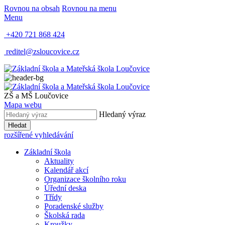
Rovnou na obsah
Rovnou na menu
Menu
+420 721 868 424
reditel@zsloucovice.cz
ZŠ a MŠ Loučovice
Mapa webu
Hledaný výraz
Hledat
rozšířené vyhledávání
Základní škola
Aktuality
Kalendář akcí
Organizace školního roku
Úřední deska
Třídy
Poradenské služby
Školská rada
Kroužky