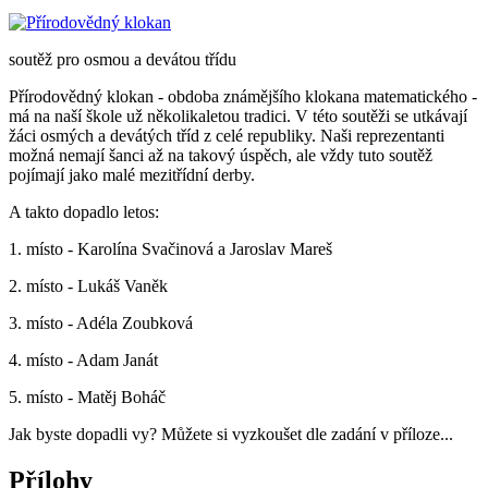
soutěž pro osmou a devátou třídu
Přírodovědný klokan - obdoba známějšího klokana matematického -
má na naší škole už několikaletou tradici. V této soutěži se utkávají
žáci osmých a devátých tříd z celé republiky. Naši reprezentanti
možná nemají šanci až na takový úspěch, ale vždy tuto soutěž
pojímají jako malé mezitřídní derby.
A takto dopadlo letos:
1. místo - Karolína Svačinová a Jaroslav Mareš
2. místo - Lukáš Vaněk
3. místo - Adéla Zoubková
4. místo - Adam Janát
5. místo - Matěj Boháč
Jak byste dopadli vy? Můžete si vyzkoušet dle zadání v příloze...
Přílohy