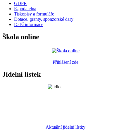
GDPR
E-podatelna
Tiskopisy a formuláře
Dotace, granty, sponzorské dary
Další informace
Škola online
Přihlášení zde
Jídelní lístek
Aktuální jídelní lístky