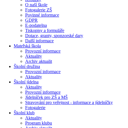
O naší škole
Fotogalerie ZŠ
Povinné informace
GDPR
E-podatelna
Tiskopisy a formuláře
Dotace, granty, sponzorské dary
Další informace
Mateřská škola
Provozní informace
Aktuality
Archiv aktualit
Školní družina
Provozní informace
Aktuality
Školní jídelna
Aktuality
Provozní informace
Jídelníček pro ZŠ a MŠ
Stravování pro veřejnost - informace a jídelníčky
Fotogalerie
Školní klub
Aktuality
Program klubu