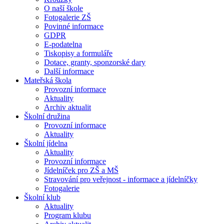
O naší škole
Fotogalerie ZŠ
Povinné informace
GDPR
E-podatelna
Tiskopisy a formuláře
Dotace, granty, sponzorské dary
Další informace
Mateřská škola
Provozní informace
Aktuality
Archiv aktualit
Školní družina
Provozní informace
Aktuality
Školní jídelna
Aktuality
Provozní informace
Jídelníček pro ZŠ a MŠ
Stravování pro veřejnost - informace a jídelníčky
Fotogalerie
Školní klub
Aktuality
Program klubu