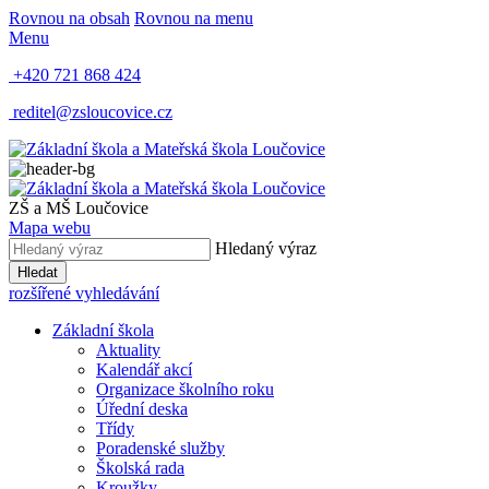
Rovnou na obsah
Rovnou na menu
Menu
+420 721 868 424
reditel@zsloucovice.cz
ZŠ a MŠ Loučovice
Mapa webu
Hledaný výraz
Hledat
rozšířené vyhledávání
Základní škola
Aktuality
Kalendář akcí
Organizace školního roku
Úřední deska
Třídy
Poradenské služby
Školská rada
Kroužky