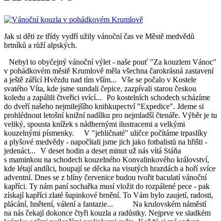
Jak si děti ze třídy vydří užily vánoční čas ve Městě medvědů
brtníků a růží alpských.
Nebyl to obyčejný vánoční výlet - naše pouť "Za kouzlem Vánoc"
v pohádkovém městě Krumlově měla všechna čarokrásná zastavení
a ještě zářící Hvězdu nad tím vším...
Vše se počalo v Kostele
svatého Víta, kde jsme sundali čepice, zazpívali starou českou
koledu a zapálili čtveřici svící...
Po kostelních schodech scházíme
do dveří našeho nejmilejšího knihkupectví "Expedice". Jdeme si
prohlédnout letošní knižní nadílku pro nejmladší čtenáře. Výběr je tu
veliký, spousta knížek s nádhernými ilustracemi a velkými
kouzelnými písmenky.
V "jehličnaté" uličce počítáme trpaslíky
a plyšové medvědy - napočítali jsme jich jako fotbalistů na hřišti -
jedenáct...
V deset hodin a deset minut už nás vítá Stáňa
s maminkou na schodech kouzelného Konvalinkového království,
kde létají andílci, houpají se děcka na visutých hrazdách a hoří svíce
adventní. Dnes se z hlíny červenice budou tvořit baculatí vánoční
kapříci. Ty nám paní sochařka musí vložit do rozpálené pece - pak
získají kapříci zlaté šupinkové brnění. To Vám bylo zaujetí, radosti,
plácání, hnětení, válení a fantazie...
Na krulovském náměstí
na nás čekají dokonce čtyři kouzla a radůstky. Nejprve ve sladkém