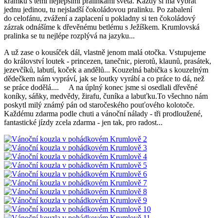
krámku s těmi nejlepšími pralinkami světa. Každý si má vybrat
jednu jedinou, tu nejsladší čokoládovou pralinku. Po zabalení
do celofánu, zvážení a zaplacení u pokladny si ten čokoládový
zázrak odnášíme k dřevěnému betlému s Ježíškem. Krumlovská
pralinka se tu nejlépe rozplývá na jazyku...
A už zase o kousíček dál, vlastně jenom malá otočka. Vstupujeme
do království loutek - princezen, tanečnic, pierotů, klaunů, prasátek,
jezevčíků, labutí, koček a andělů... Kouzelná babička s kouzelným
dědečkem nám vypráví, jak se loutky vyrábí a co práce to dá, než
se práce dodělá....
A na úplný konec jsme si osedlali dřevěné
koníky, sáňky, medvědy, žirafu, čuníka a labuťku.To všechno nám
poskytl milý známý pán od staročeského pouťového kolotoče.
Každému zdarma podle chuti a vánoční nálady - tři prodloužené,
fantastické jízdy zcela zdarma - jen tak, pro radost...