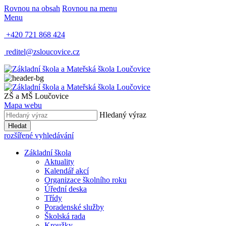
Rovnou na obsah
Rovnou na menu
Menu
+420 721 868 424
reditel@zsloucovice.cz
ZŠ a MŠ Loučovice
Mapa webu
Hledaný výraz
Hledat
rozšířené vyhledávání
Základní škola
Aktuality
Kalendář akcí
Organizace školního roku
Úřední deska
Třídy
Poradenské služby
Školská rada
Kroužky