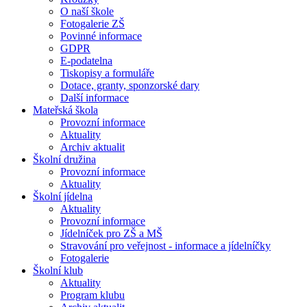
O naší škole
Fotogalerie ZŠ
Povinné informace
GDPR
E-podatelna
Tiskopisy a formuláře
Dotace, granty, sponzorské dary
Další informace
Mateřská škola
Provozní informace
Aktuality
Archiv aktualit
Školní družina
Provozní informace
Aktuality
Školní jídelna
Aktuality
Provozní informace
Jídelníček pro ZŠ a MŠ
Stravování pro veřejnost - informace a jídelníčky
Fotogalerie
Školní klub
Aktuality
Program klubu