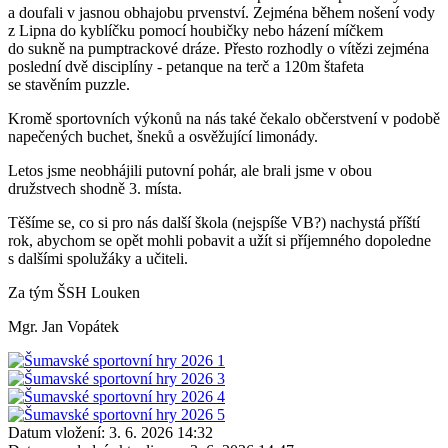
a doufali v jasnou obhajobu prvenství. Zejména během nošení vody
z Lipna do kyblíčku pomocí houbičky nebo házení míčkem
do sukně na pumptrackové dráze. Přesto rozhodly o vítězi zejména
poslední dvě disciplíny - petanque na terč a 120m štafeta
se stavěním puzzle.
Kromě sportovních výkonů na nás také čekalo občerstvení v podobě
napečených buchet, šneků a osvěžující limonády.
Letos jsme neobhájili putovní pohár, ale brali jsme v obou
družstvech shodně 3. místa.
Těšíme se, co si pro nás další škola (nejspíše VB?) nachystá příští
rok, abychom se opět mohli pobavit a užít si příjemného dopoledne
s dalšími spolužáky a učiteli.
Za tým ŠSH Louken
Mgr. Jan Vopátek
Datum vložení:
3. 6. 2026 14:32