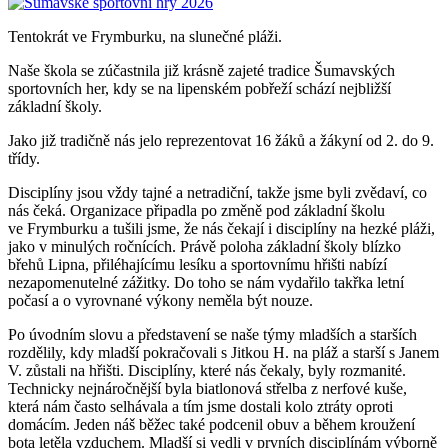
Tentokrát ve Frymburku, na slunečné pláži.
Naše škola se zúčastnila již krásně zajeté tradice Šumavských
sportovních her, kdy se na lipenském pobřeží schází nejbližší
základní školy.
Jako již tradičně nás jelo reprezentovat 16 žáků a žákyní od 2. do 9.
třídy.
Disciplíny jsou vždy tajné a netradiční, takže jsme byli zvědaví, co
nás čeká. Organizace připadla po změně pod základní školu
ve Frymburku a tušili jsme, že nás čekají i disciplíny na hezké pláži,
jako v minulých ročnících. Právě poloha základní školy blízko
břehů Lipna, přiléhajícímu lesíku a sportovnímu hřišti nabízí
nezapomenutelné zážitky. Do toho se nám vydařilo takřka letní
počasí a o vyrovnané výkony neměla být nouze.
Po úvodním slovu a představení se naše týmy mladších a starších
rozdělily, kdy mladší pokračovali s Jitkou H. na pláž a starší s Janem
V. zůstali na hřišti. Disciplíny, které nás čekaly, byly rozmanité.
Technicky nejnáročnější byla biatlonová střelba z nerfové kuše,
která nám často selhávala a tím jsme dostali kolo ztráty oproti
domácím. Jeden náš běžec také podcenil obuv a během kroužení
bota letěla vzduchem. Mladší si vedli v prvních disciplínám výborně