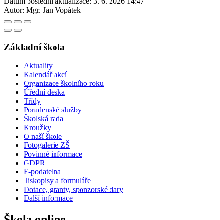
Datum poslední aktualizace:
3. 6. 2026 14:47
Autor:
Mgr. Jan Vopátek
Základní škola
Aktuality
Kalendář akcí
Organizace školního roku
Úřední deska
Třídy
Poradenské služby
Školská rada
Kroužky
O naší škole
Fotogalerie ZŠ
Povinné informace
GDPR
E-podatelna
Tiskopisy a formuláře
Dotace, granty, sponzorské dary
Další informace
Škola online