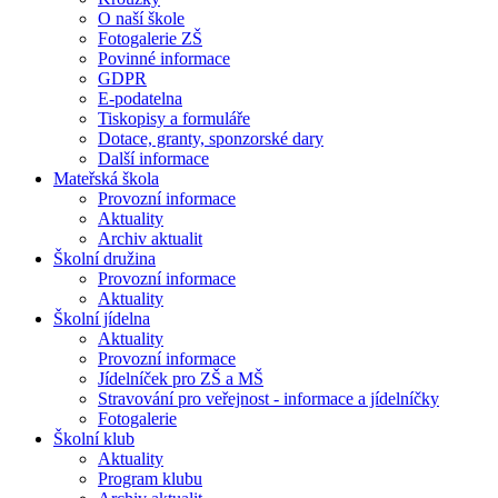
O naší škole
Fotogalerie ZŠ
Povinné informace
GDPR
E-podatelna
Tiskopisy a formuláře
Dotace, granty, sponzorské dary
Další informace
Mateřská škola
Provozní informace
Aktuality
Archiv aktualit
Školní družina
Provozní informace
Aktuality
Školní jídelna
Aktuality
Provozní informace
Jídelníček pro ZŠ a MŠ
Stravování pro veřejnost - informace a jídelníčky
Fotogalerie
Školní klub
Aktuality
Program klubu