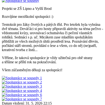
Projekt se ZŠ Lipno a Vyšší Brod
Rozvíjíme meziškolní spolupráci :)
Tentokrát pro žáky čtvrtých a pátých tříd. Pro letošek byla vybrána
dvě témata. Deváťáci si pro hosty připravili aktivity na téma pečivo -
vědomostní kvízy, srovnávací ochutnávku či pečení vlastních
rohlíků. Sedmáci s p. uč. Micákem zase mladším spolužákům
přiblížili ze všech možných úhlů prostředí lesa. Poznávání dřevin,
počítání stáří stromů, povídání o lese a všem, co do něj (ne)patří,
kreativní tvorba z listů...
Věříme, že taková spolupráce je vždy užitečná pro obě strany
a těšíme se příští rok na pokračování.
Všem zúčastněným děkuji za spolupráci!
Datum vložení:
31. 5. 2026 22:15