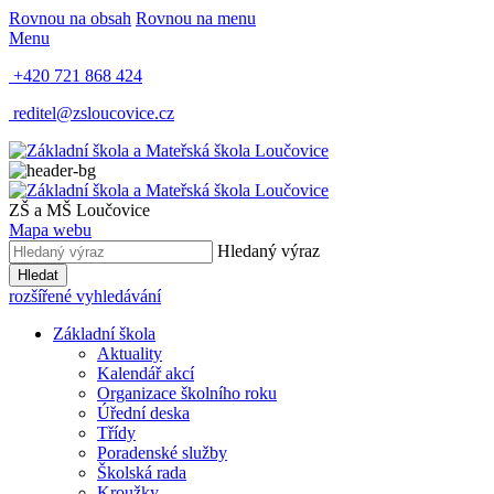
Rovnou na obsah
Rovnou na menu
Menu
+420 721 868 424
reditel@zsloucovice.cz
ZŠ a MŠ Loučovice
Mapa webu
Hledaný výraz
Hledat
rozšířené vyhledávání
Základní škola
Aktuality
Kalendář akcí
Organizace školního roku
Úřední deska
Třídy
Poradenské služby
Školská rada
Kroužky