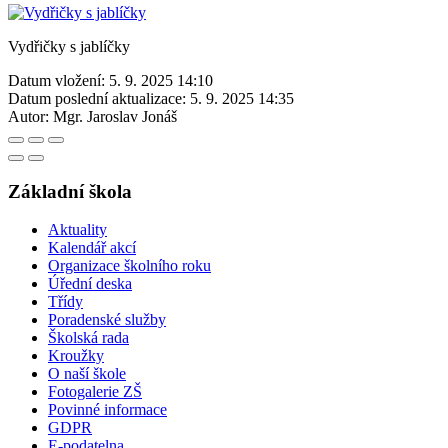
Vydřičky s jablíčky
Datum vložení:
5. 9. 2025 14:10
Datum poslední aktualizace:
5. 9. 2025 14:35
Autor:
Mgr. Jaroslav Jonáš
Základní škola
Aktuality
Kalendář akcí
Organizace školního roku
Úřední deska
Třídy
Poradenské služby
Školská rada
Kroužky
O naší škole
Fotogalerie ZŠ
Povinné informace
GDPR
E-podatelna