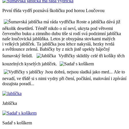
První třída vydří poznává školičku pod horou Loučovou
Roste a jablíčka dává již
několik desetiletí. Téměř nikdo o ní neví, ukryta pod větvemi
červeného buku a zimního dubu tiše si rodí svá podzimní jablíčka
naše loučovická jablůňka. Letos je obsypána stovkami malých
i velkých jablíček. Ta jablíčka jsou lehce nakyslá, hezky tvrdá
a světlounce zelená. Babičky by z nich jistě upekly báječný
šumavský štrůdl.
Vydřičky sklidily celé tři košíky těch
kouzelných kyselých jablíček.
Jsou dobrá, nejsou sladká jako med... Ale to
nevadí, ve třídě si s nimi vydry při čtení, počítání, malování i zpívání
dozajista poradí...
Jablíčka
Sadař s košíkem