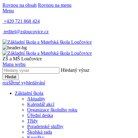
Rovnou na obsah
Rovnou na menu
Menu
+420 721 868 424
reditel@zsloucovice.cz
ZŠ a MŠ Loučovice
Mapa webu
Hledaný výraz
Hledat
rozšířené vyhledávání
Základní škola
Aktuality
Kalendář akcí
Organizace školního roku
Úřední deska
Třídy
Poradenské služby
Školská rada
Kroužky