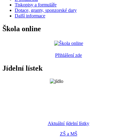
Tiskopisy a formuláře
Dotace, granty, sponzorské dary
Další informace
Škola online
Přihlášení zde
Jídelní lístek
Aktuální jídelní lístky
ZŠ a MŠ