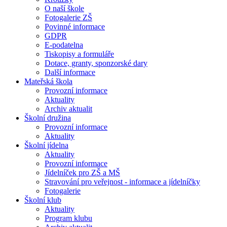
O naší škole
Fotogalerie ZŠ
Povinné informace
GDPR
E-podatelna
Tiskopisy a formuláře
Dotace, granty, sponzorské dary
Další informace
Mateřská škola
Provozní informace
Aktuality
Archiv aktualit
Školní družina
Provozní informace
Aktuality
Školní jídelna
Aktuality
Provozní informace
Jídelníček pro ZŠ a MŠ
Stravování pro veřejnost - informace a jídelníčky
Fotogalerie
Školní klub
Aktuality
Program klubu