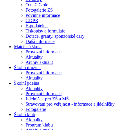
O naší škole
Fotogalerie ZŠ
Povinné informace
GDPR
E-podatelna
Tiskopisy a formuláře
Dotace, granty, sponzorské dary
Další informace
Mateřská škola
Provozní informace
Aktuality
Archiv aktualit
Školní družina
Provozní informace
Aktuality
Školní jídelna
Aktuality
Provozní informace
Jídelníček pro ZŠ a MŠ
Stravování pro veřejnost - informace a jídelníčky
Fotogalerie
Školní klub
Aktuality
Program klubu