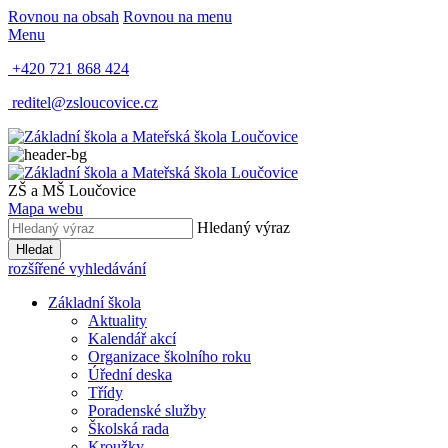
Rovnou na obsah
Rovnou na menu
Menu
+420 721 868 424
reditel@zsloucovice.cz
ZŠ a MŠ Loučovice
Mapa webu
Hledaný výraz
Hledat
rozšířené vyhledávání
Základní škola
Aktuality
Kalendář akcí
Organizace školního roku
Úřední deska
Třídy
Poradenské služby
Školská rada
Kroužky