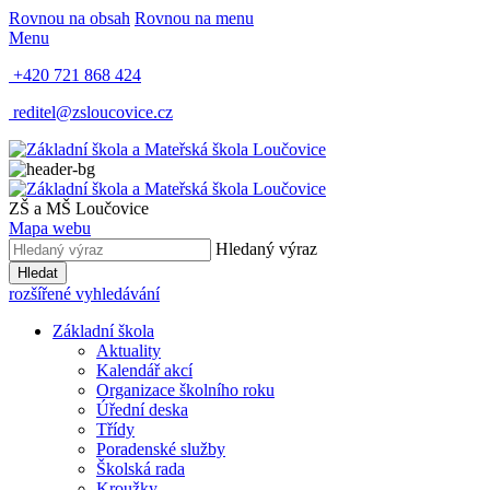
Rovnou na obsah
Rovnou na menu
Menu
+420 721 868 424
reditel@zsloucovice.cz
ZŠ a MŠ Loučovice
Mapa webu
Hledaný výraz
Hledat
rozšířené vyhledávání
Základní škola
Aktuality
Kalendář akcí
Organizace školního roku
Úřední deska
Třídy
Poradenské služby
Školská rada
Kroužky