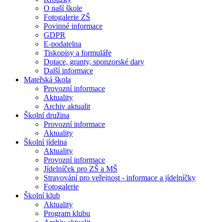
O naší škole
Fotogalerie ZŠ
Povinné informace
GDPR
E-podatelna
Tiskopisy a formuláře
Dotace, granty, sponzorské dary
Další informace
Mateřská škola
Provozní informace
Aktuality
Archiv aktualit
Školní družina
Provozní informace
Aktuality
Školní jídelna
Aktuality
Provozní informace
Jídelníček pro ZŠ a MŠ
Stravování pro veřejnost - informace a jídelníčky
Fotogalerie
Školní klub
Aktuality
Program klubu