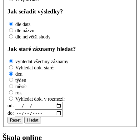
Jak seřadit výsledky?
dle data
dle názvu
dle největší shody
Jak staré záznamy hledat?
vyhledat všechny záznamy
Vyhledat dok. staré:
den
týden
měsíc
rok
Vyhledat dok. v rozmezí:
od:
do:
Reset
Hledat
Škola online