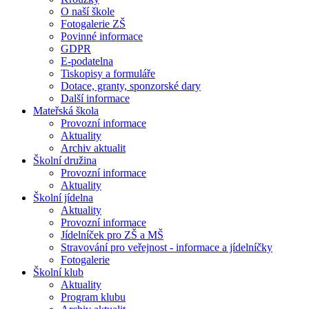
O naší škole
Fotogalerie ZŠ
Povinné informace
GDPR
E-podatelna
Tiskopisy a formuláře
Dotace, granty, sponzorské dary
Další informace
Mateřská škola
Provozní informace
Aktuality
Archiv aktualit
Školní družina
Provozní informace
Aktuality
Školní jídelna
Aktuality
Provozní informace
Jídelníček pro ZŠ a MŠ
Stravování pro veřejnost - informace a jídelníčky
Fotogalerie
Školní klub
Aktuality
Program klubu