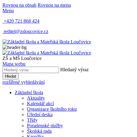
Rovnou na obsah
Rovnou na menu
Menu
+420 721 868 424
reditel@zsloucovice.cz
ZŠ a MŠ Loučovice
Mapa webu
Hledaný výraz
Hledat
rozšířené vyhledávání
Základní škola
Aktuality
Kalendář akcí
Organizace školního roku
Úřední deska
Třídy
Poradenské služby
Školská rada
Kroužky