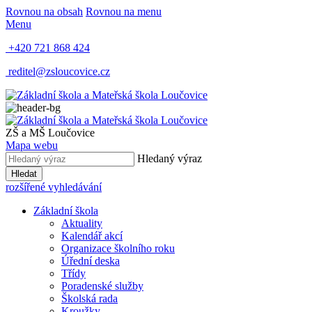
Rovnou na obsah
Rovnou na menu
Menu
+420 721 868 424
reditel@zsloucovice.cz
ZŠ a MŠ Loučovice
Mapa webu
Hledaný výraz
Hledat
rozšířené vyhledávání
Základní škola
Aktuality
Kalendář akcí
Organizace školního roku
Úřední deska
Třídy
Poradenské služby
Školská rada
Kroužky