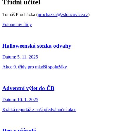
Třídní učitel
Tomáš Procházka (
prochazka@zsloucovice.cz
)
Fotoarchiv třídy
Halloweenská stezka odvahy
Datum:
5. 11. 2025
Akce 9. třídy pro mladší spolužáky
Adventní výlet do ČB
Datum:
10. 1. 2025
Krátká reportáž z naší předvánoční akce
Den v přírodě