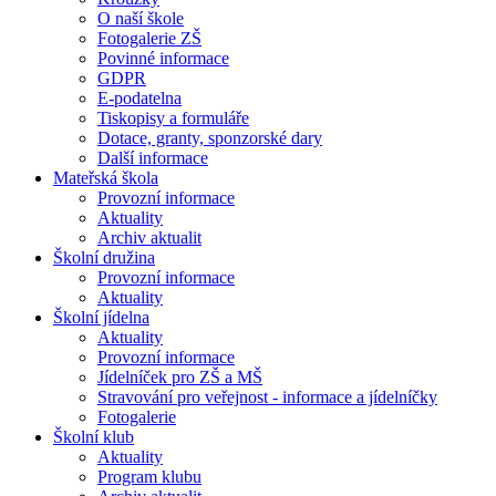
O naší škole
Fotogalerie ZŠ
Povinné informace
GDPR
E-podatelna
Tiskopisy a formuláře
Dotace, granty, sponzorské dary
Další informace
Mateřská škola
Provozní informace
Aktuality
Archiv aktualit
Školní družina
Provozní informace
Aktuality
Školní jídelna
Aktuality
Provozní informace
Jídelníček pro ZŠ a MŠ
Stravování pro veřejnost - informace a jídelníčky
Fotogalerie
Školní klub
Aktuality
Program klubu