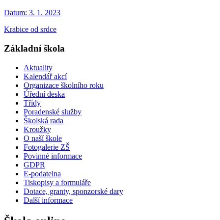
Datum:
3. 1. 2023
Krabice od srdce
Základní škola
Aktuality
Kalendář akcí
Organizace školního roku
Úřední deska
Třídy
Poradenské služby
Školská rada
Kroužky
O naší škole
Fotogalerie ZŠ
Povinné informace
GDPR
E-podatelna
Tiskopisy a formuláře
Dotace, granty, sponzorské dary
Další informace