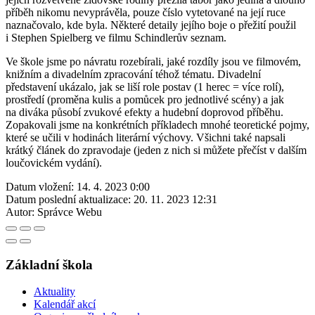
příběh nikomu nevyprávěla, pouze číslo vytetované na její ruce
naznačovalo, kde byla. Některé detaily jejího boje o přežití použil
i Stephen Spielberg ve filmu Schindlerův seznam.
Ve škole jsme po návratu rozebírali, jaké rozdíly jsou ve filmovém,
knižním a divadelním zpracování téhož tématu. Divadelní
představení ukázalo, jak se liší role postav (1 herec = více rolí),
prostředí (proměna kulis a pomůcek pro jednotlivé scény) a jak
na diváka působí zvukové efekty a hudební doprovod příběhu.
Zopakovali jsme na konkrétních příkladech mnohé teoretické pojmy,
které se učili v hodinách literární výchovy. Všichni také napsali
krátký článek do zpravodaje (jeden z nich si můžete přečíst v dalším
loučovickém vydání).
Datum vložení:
14. 4. 2023 0:00
Datum poslední aktualizace:
20. 11. 2023 12:31
Autor:
Správce Webu
Základní škola
Aktuality
Kalendář akcí