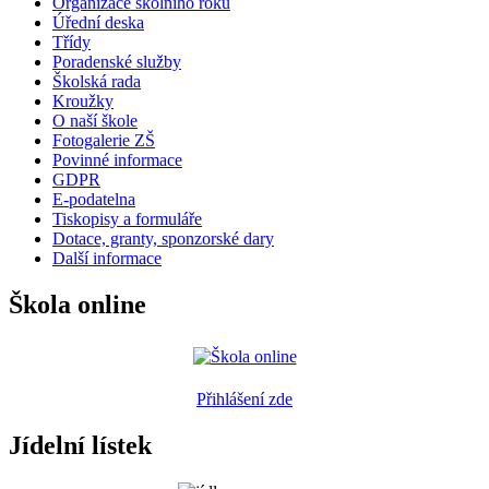
Organizace školního roku
Úřední deska
Třídy
Poradenské služby
Školská rada
Kroužky
O naší škole
Fotogalerie ZŠ
Povinné informace
GDPR
E-podatelna
Tiskopisy a formuláře
Dotace, granty, sponzorské dary
Další informace
Škola online
Přihlášení zde
Jídelní lístek