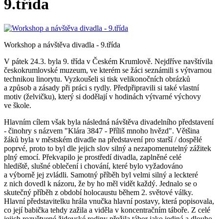
9.třída
Workshop a návštěva divadla - 9.třída
V pátek 24.3. byla 9. třída v Českém Krumlově. Nejdříve navštívila
českokrumlovské muzeum, ve kterém se žáci seznámili s výtvarnou
technikou linorytu. Vyzkoušeli si tisk velikonočních obrázků
a způsob a zásady při práci s rydly. Předpřipravili si také vlastní
motiv (želvičku), který si dodělají v hodinách výtvarné výchovy
ve škole.
Hlavním cílem však byla následná návštěva divadelního představení
- činohry s názvem "Klára 3847 - Příliš mnoho hvězd". Většina
žáků byla v městském divadle na představení pro starší / dospělé
poprvé, proto to byl dle jejich slov silný a nezapomenutelný zážitek
plný emocí. Překvapilo je prostředí divadla, zaplněné celé
hlediště, slušné oblečení i chování, které bylo vyžadováno
a výborně jej zvládli. Samotný příběh byl velmi silný a leckteré
z nich dovedl k názoru, že by ho měl vidět každý. Jednalo se o
skutečný příběh z období holocaustu během 2. světové války.
Hlavní představitelku hrála vnučka hlavní postavy, která popisovala,
co její babička tehdy zažila a viděla v koncentračním táboře. Z celé
jejich rozvětvené židovské rodiny přežila tábor jako jediná a dlouho