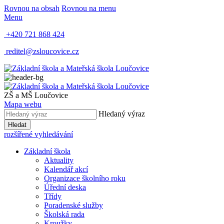
Rovnou na obsah
Rovnou na menu
Menu
+420 721 868 424
reditel@zsloucovice.cz
ZŠ a MŠ Loučovice
Mapa webu
Hledaný výraz
Hledat
rozšířené vyhledávání
Základní škola
Aktuality
Kalendář akcí
Organizace školního roku
Úřední deska
Třídy
Poradenské služby
Školská rada
Kroužky