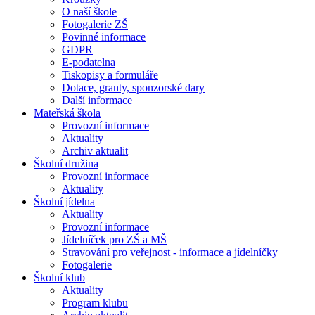
O naší škole
Fotogalerie ZŠ
Povinné informace
GDPR
E-podatelna
Tiskopisy a formuláře
Dotace, granty, sponzorské dary
Další informace
Mateřská škola
Provozní informace
Aktuality
Archiv aktualit
Školní družina
Provozní informace
Aktuality
Školní jídelna
Aktuality
Provozní informace
Jídelníček pro ZŠ a MŠ
Stravování pro veřejnost - informace a jídelníčky
Fotogalerie
Školní klub
Aktuality
Program klubu