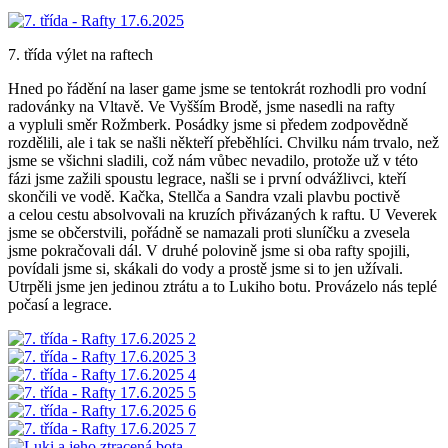
7. třída výlet na raftech
Hned po řádění na laser game jsme se tentokrát rozhodli pro vodní
radovánky na Vltavě. Ve Vyšším Brodě, jsme nasedli na rafty
a vypluli směr Rožmberk. Posádky jsme si předem zodpovědně
rozdělili, ale i tak se našli někteří přeběhlíci. Chvilku nám trvalo, než
jsme se všichni sladili, což nám vůbec nevadilo, protože už v této
fázi jsme zažili spoustu legrace, našli se i první odvážlivci, kteří
skončili ve vodě. Kačka, Stellča a Sandra vzali plavbu poctivě
a celou cestu absolvovali na kruzích přivázaných k raftu. U Veverek
jsme se občerstvili, pořádně se namazali proti sluníčku a zvesela
jsme pokračovali dál. V druhé polovině jsme si oba rafty spojili,
povídali jsme si, skákali do vody a prostě jsme si to jen užívali.
Utrpěli jsme jen jedinou ztrátu a to Lukiho botu. Provázelo nás teplé
počasí a legrace.