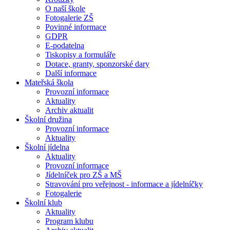
O naší škole
Fotogalerie ZŠ
Povinné informace
GDPR
E-podatelna
Tiskopisy a formuláře
Dotace, granty, sponzorské dary
Další informace
Mateřská škola
Provozní informace
Aktuality
Archiv aktualit
Školní družina
Provozní informace
Aktuality
Školní jídelna
Aktuality
Provozní informace
Jídelníček pro ZŠ a MŠ
Stravování pro veřejnost - informace a jídelníčky
Fotogalerie
Školní klub
Aktuality
Program klubu