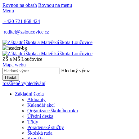
Rovnou na obsah
Rovnou na menu
Menu
+420 721 868 424
reditel@zsloucovice.cz
ZŠ a MŠ Loučovice
Mapa webu
Hledaný výraz
Hledat
rozšířené vyhledávání
Základní škola
Aktuality
Kalendář akcí
Organizace školního roku
Úřední deska
Třídy
Poradenské služby
Školská rada
Kroužky