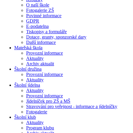
O naší škole
Fotogalerie ZŠ
Povinné informace
GDPR
E-podatelna
Tiskopisy a formuláře
Dotace, granty, sponzorské dary
Další informace
Mateřská škola
Provozní informace
Aktuality
Archiv aktualit
Školní družina
Provozní informace
Aktuality
Školní jídelna
Aktuality
Provozní informace
Jídelníček pro ZŠ a MŠ
Stravování pro veřejnost - informace a jídelníčky
Fotogalerie
Školní klub
Aktuality
Program klubu