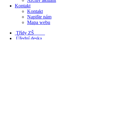
Archiv aktualit
Kontakt
Kontakt
Napište nám
Mapa webu
Třídy ZŠ
Úřední deska
Tiskopisy a dokumenty
Poradenské služby
Objednávka obědů
Organizace školního roku
2025/2026
Úvodní stránka
Základní škola
Třídy
5. třída
ČJ - PŘÍDAVNÁ JMÉNA
ČJ - PŘÍDAVNÁ JMÉNA