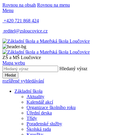
Rovnou na obsah
Rovnou na menu
Menu
+420 721 868 424
reditel@zsloucovice.cz
ZŠ a MŠ Loučovice
Mapa webu
Hledaný výraz
Hledat
rozšířené vyhledávání
Základní škola
Aktuality
Kalendář akcí
Organizace školního roku
Úřední deska
Třídy
Poradenské služby
Školská rada
Kroužky