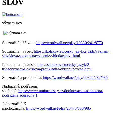
SLOV
význam slov
Souznačná přiřazení:
https://wordwall.net/play/10330/241/8770
Souznačná - výběr:
https://skolakov.eu/cesky-jazyk/2-trida/vyznam-
slov/slova-souznacna/cviceni/vyhledavani-1.html
Protikladná - pexeso:
https://skolakov.eu/cesky-jazyk/2-
trida/vyznam-slov/slova-protikladna/cviceni/pexeso.html
Souznačná a protikladná:
https://wordwall.net/play/60342/282/986
Nadřazená, podřazená,
souřadná:
https://www.umimecesky.cz/doplnovacka-nadrazena-
podrazena-souradna-1
Jednoznačná X
mnohoznačná:
https://wordwall.net/play/25475/380/985