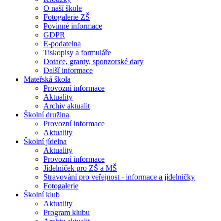
O naší škole
Fotogalerie ZŠ
Povinné informace
GDPR
E-podatelna
Tiskopisy a formuláře
Dotace, granty, sponzorské dary
Další informace
Mateřská škola
Provozní informace
Aktuality
Archiv aktualit
Školní družina
Provozní informace
Aktuality
Školní jídelna
Aktuality
Provozní informace
Jídelníček pro ZŠ a MŠ
Stravování pro veřejnost - informace a jídelníčky
Fotogalerie
Školní klub
Aktuality
Program klubu