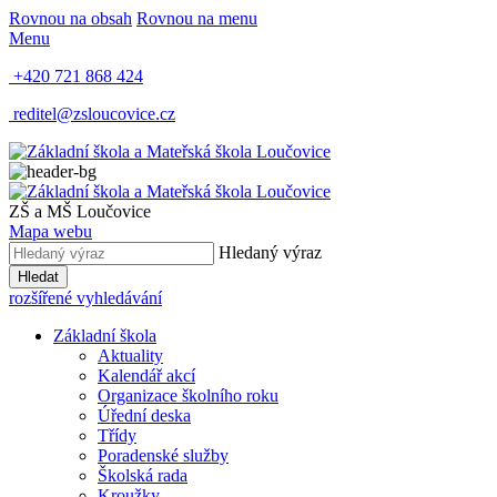
Rovnou na obsah
Rovnou na menu
Menu
+420 721 868 424
reditel@zsloucovice.cz
ZŠ a MŠ Loučovice
Mapa webu
Hledaný výraz
Hledat
rozšířené vyhledávání
Základní škola
Aktuality
Kalendář akcí
Organizace školního roku
Úřední deska
Třídy
Poradenské služby
Školská rada
Kroužky