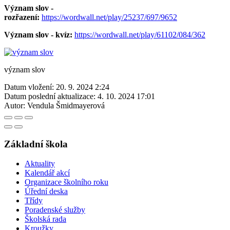
Význam slov -
rozřazení:
https://wordwall.net/play/25237/697/9652
Význam slov - kvíz:
https://wordwall.net/play/61102/084/362
význam slov
Datum vložení:
20. 9. 2024 2:24
Datum poslední aktualizace:
4. 10. 2024 17:01
Autor:
Vendula Šmidmayerová
Základní škola
Aktuality
Kalendář akcí
Organizace školního roku
Úřední deska
Třídy
Poradenské služby
Školská rada
Kroužky