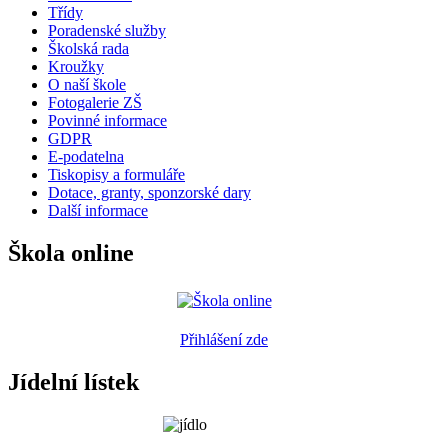
Třídy
Poradenské služby
Školská rada
Kroužky
O naší škole
Fotogalerie ZŠ
Povinné informace
GDPR
E-podatelna
Tiskopisy a formuláře
Dotace, granty, sponzorské dary
Další informace
Škola online
Přihlášení zde
Jídelní lístek