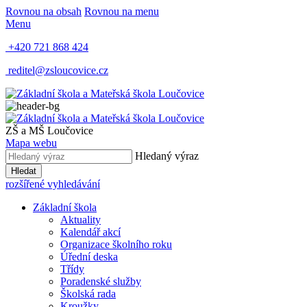
Rovnou na obsah
Rovnou na menu
Menu
+420 721 868 424
reditel@zsloucovice.cz
ZŠ a MŠ Loučovice
Mapa webu
Hledaný výraz
Hledat
rozšířené vyhledávání
Základní škola
Aktuality
Kalendář akcí
Organizace školního roku
Úřední deska
Třídy
Poradenské služby
Školská rada
Kroužky