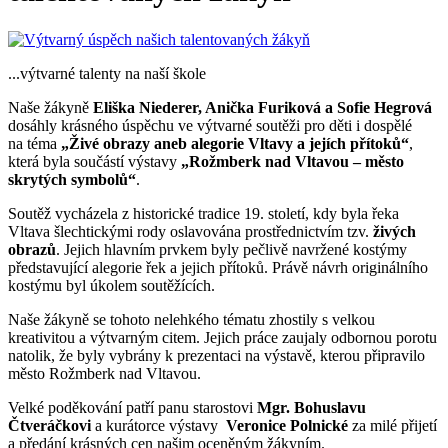
...výtvarné talenty na naší škole
Naše žákyně
Eliška Niederer, Anička Furiková a Sofie Hegrová
dosáhly krásného úspěchu ve výtvarné soutěži pro děti i dospělé
na téma
„Živé obrazy aneb alegorie Vltavy a jejích přítoků“
,
která byla součástí výstavy
„Rožmberk nad Vltavou – město
skrytých symbolů“
.
Soutěž vycházela z historické tradice 19. století, kdy byla řeka
Vltava šlechtickými rody oslavována prostřednictvím tzv.
živých
obrazů
. Jejich hlavním prvkem byly pečlivě navržené kostýmy
představující alegorie řek a jejich přítoků. Právě návrh originálního
kostýmu byl úkolem soutěžících.
Naše žákyně se tohoto nelehkého tématu zhostily s velkou
kreativitou a výtvarným citem. Jejich práce zaujaly odbornou porotu
natolik, že byly vybrány k prezentaci na výstavě, kterou připravilo
město Rožmberk nad Vltavou.
Velké poděkování patří panu starostovi
Mgr. Bohuslavu
Čtveráčkovi
a kurátorce výstavy
Veronice Polnické
za milé přijetí
a předání krásných cen našim oceněným žákyním.