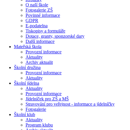
O naší škole
Fotogalerie ZŠ
Povinné informace
GDPR
E-podatelna
Tiskopisy a formuláře
Dotace, granty, sponzorské dary
Další informace
Mateřská škola
Provozní informace
Aktuality
Archiv aktualit
Školní družina
Provozní informace
Aktuality
Školní jídelna
Aktuality
Provozní informace
Jídelníček pro ZŠ a MŠ
Stravování pro veřejnost - informace a jídelníčky
Fotogalerie
Školní klub
Aktuality
Program klubu