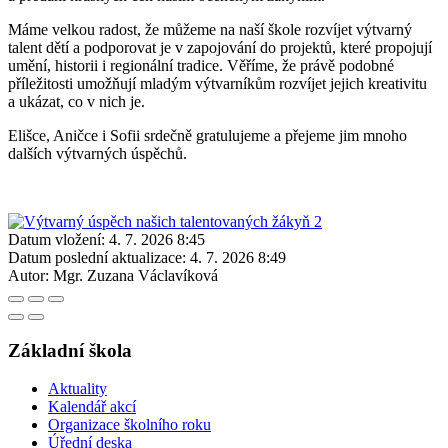
Máme velkou radost, že můžeme na naší škole rozvíjet výtvarný
talent dětí a podporovat je v zapojování do projektů, které propojují
umění, historii i regionální tradice. Věříme, že právě podobné
příležitosti umožňují mladým výtvarníkům rozvíjet jejich kreativitu
a ukázat, co v nich je.
Elišce, Aničce i Sofii srdečně gratulujeme a přejeme jim mnoho
dalších výtvarných úspěchů.
Datum vložení:
4. 7. 2026 8:45
Datum poslední aktualizace:
4. 7. 2026 8:49
Autor:
Mgr. Zuzana Václavíková
Základní škola
Aktuality
Kalendář akcí
Organizace školního roku
Úřední deska