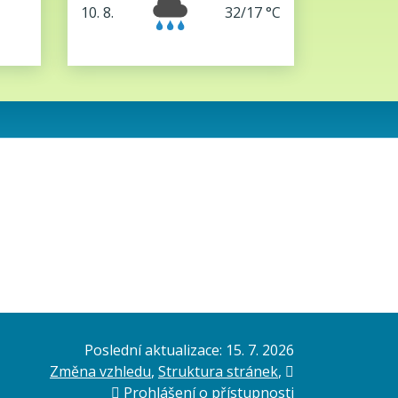
10. 8.
32/17 °C
pondělí
Poslední aktualizace: 15. 7. 2026
Změna vzhledu
,
Struktura stránek
,
Vytisknout
Prohlášení o přístupnosti