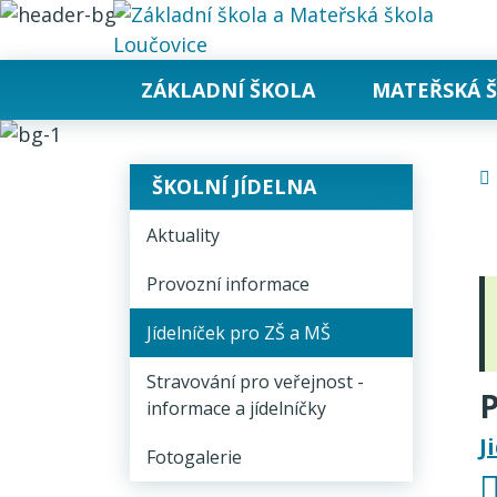
Rovnou na obsah
Rovnou na menu
ZÁKLADNÍ ŠKOLA
MATEŘSKÁ 
ŠKOLNÍ JÍDELNA
Aktuality
Provozní informace
Jídelníček pro ZŠ a MŠ
Stravování pro veřejnost -
P
informace a jídelníčky
J
Fotogalerie