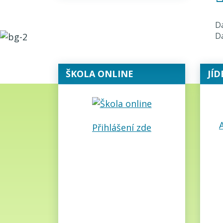
Da
Da
ŠKOLA ONLINE
JÍD
A
Přihlášení zde