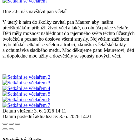
Dne 2.6. nás navštívil pan včelař
V úterý k nám do školky zavítal pan Maurer, aby našim
předškolákům přiblížil život včel a také, co obnáší práce včelaře.
Děti měly možnost nahlédnout do tajemného světa těchto úžasných
tvořečků a poznat ho doslova všemi smysly. Největším zážitkem
bylo blízké setkání se včelou a trubci, zkouška včelařské kukly
a ochutnávka sladkého medu. Moc děkujeme panu Maurerovi, děti
si dopoledne moc užily a dozvěděly se spousty nových věcí.
Datum vložení:
3. 6. 2026 14:11
Datum poslední aktualizace:
3. 6. 2026 14:21
Mateřská škola