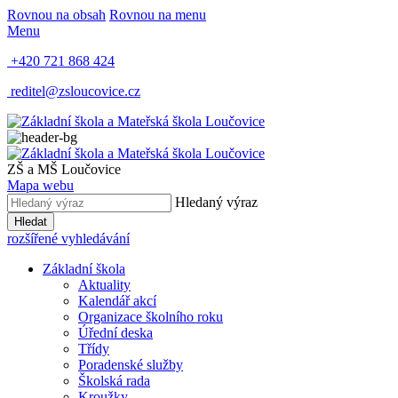
Rovnou na obsah
Rovnou na menu
Menu
+420 721 868 424
reditel@zsloucovice.cz
ZŠ a MŠ Loučovice
Mapa webu
Hledaný výraz
Hledat
rozšířené vyhledávání
Základní škola
Aktuality
Kalendář akcí
Organizace školního roku
Úřední deska
Třídy
Poradenské služby
Školská rada
Kroužky