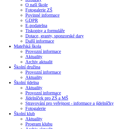
O naší škole
Fotogalerie ZŠ
Povinné informace
GDPR
E-podatelna
Tiskopisy a formuláře
Dotace, granty, sponzorské dary
Další informace
Mateřská škola
Provozní informace
Aktuality
Archiv aktualit
Školní družina
Provozní informace
Aktuality
Školní jídelna
Aktuality
Provozní informace
Jídelníček pro ZŠ a MŠ
Stravování pro veřejnost - informace a jídelníčky
Fotogalerie
Školní klub
Aktuality
Program klubu