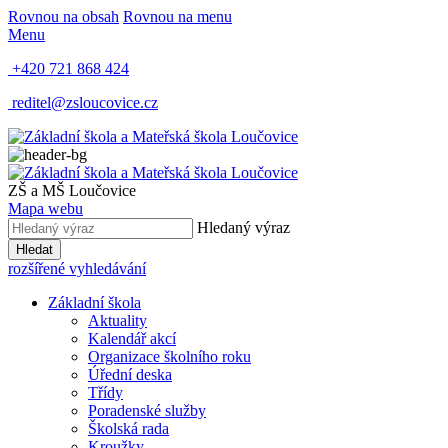
Rovnou na obsah
Rovnou na menu
Menu
+420 721 868 424
reditel@zsloucovice.cz
ZŠ a MŠ Loučovice
Mapa webu
Hledaný výraz
Hledat
rozšířené vyhledávání
Základní škola
Aktuality
Kalendář akcí
Organizace školního roku
Úřední deska
Třídy
Poradenské služby
Školská rada
Kroužky