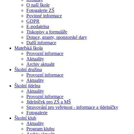
O naší škole
Fotogalerie ZŠ
Povinné informace
GDPR
E-podatelna
Tiskopisy a formuláře
Dotace, granty, sponzorské dary
Další informace
Mateřská škola
Provozní informace
Aktuality
Archiv aktualit
Školní družina
Provozní informace
Aktuality
Školní jídelna
Aktuality
Provozní informace
Jídelníček pro ZŠ a MŠ
Stravování pro veřejnost - informace a jídelníčky
Fotogalerie
Školní klub
Aktuality
Program klubu